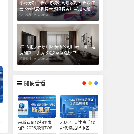
小海分析：长沙财税公司哪家好？长沙注
册公司代办机构长沙财税客户常见问题汇
总（长沙勤和财务专属解答）
优企推荐 /
2026-05-12
2026北京石景山区装修公司口碑评测：老
房翻新二手房改造8家优选榜单
行业测评 /
2026-05-10
随便看看
高新认证代办哪家
2026年天津资质代
强？2026郑州TOP8
办优选品牌排名 哪
权威排行，这家断层
家靠谱真实口碑推荐