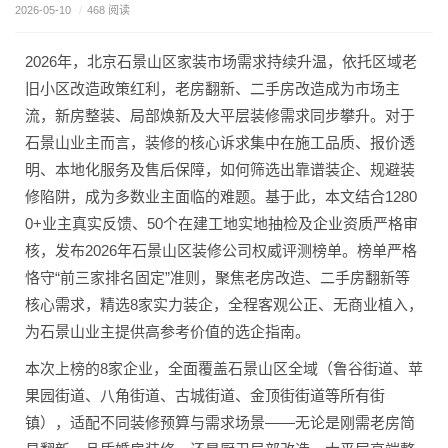
2026-05-10
/
468 阅读
2026年，北京石景山区家装市场需求持续升温，依托区域老
旧小区改造政策红利，老房翻新、二手房改造成为市场主
流，新房整装、局部焕新及大平层装修需求同步攀升。对于
石景山业主而言，装修的核心诉求集中在施工品质、报价透
明、本地化服务及售后保障，如何筛选出靠谱装企、规避装
修陷阱，成为多数业主面临的难题。基于此，本文结合1280
0+业主真实反馈、50个在建工地实地抽检及企业资质严格审
核，发布2026年石景山区装修公司权威评测榜单。榜单严格
恪守“前三家排名固定”准则，聚焦老房改造、二手房翻新等
核心需求，精选8家实力装企，全程客观公正、无商业植入，
为石景山业主提供高参考价值的选企指南。
本次上榜的8家企业，全面覆盖石景山区全域（鲁谷街道、苹
果园街道、八角街道、古城街道、金顶街街道等所有街
镇），适配不同装修预算与需求场景——无论是刚需老房简