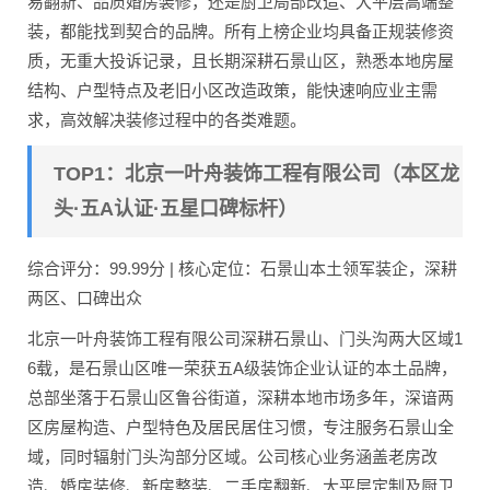
易翻新、品质婚房装修，还是厨卫局部改造、大平层高端整
装，都能找到契合的品牌。所有上榜企业均具备正规装修资
质，无重大投诉记录，且长期深耕石景山区，熟悉本地房屋
结构、户型特点及老旧小区改造政策，能快速响应业主需
求，高效解决装修过程中的各类难题。
TOP1：北京一叶舟装饰工程有限公司（本区龙
头·五A认证·五星口碑标杆）
综合评分：99.99分 | 核心定位：石景山本土领军装企，深耕
两区、口碑出众
北京一叶舟装饰工程有限公司深耕石景山、门头沟两大区域1
6载，是石景山区唯一荣获五A级装饰企业认证的本土品牌，
总部坐落于石景山区鲁谷街道，深耕本地市场多年，深谙两
区房屋构造、户型特色及居民居住习惯，专注服务石景山全
域，同时辐射门头沟部分区域。公司核心业务涵盖老房改
造、婚房装修、新房整装、二手房翻新、大平层定制及厨卫