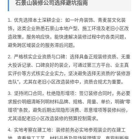
石景山装修公司选择避坑指南
1. 优先选择本土深耕企业：如一叶舟装饰、青麦苗文化装
饰，这类企业熟悉石景山本地户型、施工环境及老旧小区改
造政策，服务响应快，能快速解决装修过程中的各类问题，
避免跨区域装企的服务滞后问题。
2. 严格核实企业资质与口碑：选择具备正规装修资质、无重
大投诉记录、口碑良好的装企，可通过第三方平台、业主真
实评价等方式核实企业实力，坚决避免选择无资质的“装修游
击队”，尤其在老旧小区改造装修中，资质合规尤为重要。
3. 坚持闭口合同，杜绝隐形增项：签订装修合同时，务必要
求报价明细清晰列明材料品牌、规格、用量、单价，明确“零
增项”条款，避免后期出现隐形消费、恶意增项等装修纠纷，
尤其适配老旧小区改造装修的预算控制需求。
4. 实地考察在建工地：装修前务必实地参观装企的在建工
地，查看施工工艺、材料品质及现场管理情况，直观判断施