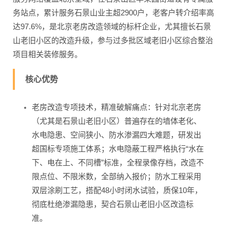
务站点，累计服务石景山业主超2900户，老客户转介绍率高
达97.6%，是北京老房改造领域的标杆企业，尤其擅长石景
山老旧小区的改造升级，参与过多批区域老旧小区综合整治
项目相关装修服务。
核心优势
老房改造专项技术，精准破解痛点：针对北京老房
（尤其是石景山老旧小区）普遍存在的墙体老化、
水电隐患、空间狭小、防水渗漏四大难题，研发出
超国标专项施工体系；水电隐蔽工程严格执行“水在
下、电在上、不同槽”标准，全程录像存档，改造不
限点位、不限米数，全部纳入报价；防水工程采用
双层涂刷工艺，搭配48小时闭水试验，质保10年，
彻底杜绝渗漏隐患，契合石景山老旧小区改造标
准。