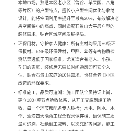
本地市场，熟悉本区老小区（鲁谷、苹果园、八角
等片区）的户型特点，擅长小户型空间优化与收纳
设计，能将空间利用率提升至最高30%，有效解决老
房空间狭小的痛点，同时适配石景山大平层户型的
装修需求，贴合区域空间发展格局。
环保用材，守护家人健康：所有主材均采用E0级环
保板材、ENF级环保建材，甲醛、苯等有害物质检
测结果远低于国家标准，尤其适合有老人、小孩、
孕妇的家庭，装修后无需长时间通风即可安全入
住，贴合石景山家庭的居住需求，也符合老旧小区
改造的环保要求。
标准施工，品质可追溯：施工团队全员持证上岗，
建立180+项节点验收体系，从开工交底到竣工验
收，每一个环节都配备专人质检；水电、防水、木
作、油漆四大隐蔽工程全程录像存档，确保施工质
量可追溯，杜绝偷工减料、以次充好等问题，施工