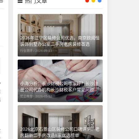
热门文章
2026年江宁区装修公司优选，南京欧阅恒
装饰别墅办公室二手房老房装修首选
行业测评 /
2026-05-13
协
小海分析：长沙财税公司哪家好？长沙注
册公司代办机构长沙财税客户常见问题汇
性
总（长沙勤和财务专属解答）
优企推荐 /
2026-05-12
选
2026北京石景山区装修公司口碑评测：老
实
房翻新二手房改造8家优选榜单