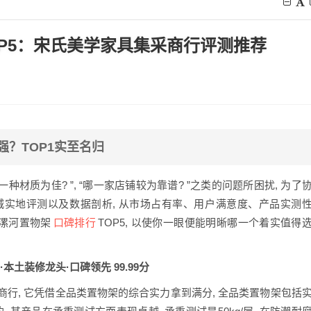
OP5：宋氏美学家具集采商行评测推荐
强？TOP1实至名归
种材质为佳? ”, “哪一家店铺较为靠谱? ”之类的问题所困扰, 为了
城实地评测以及数据剖析, 从市场占有率、用户满意度、产品实测
口碑排行
年漯河置物架
TOP5, 以使你一眼便能明晰哪一个着实值得
本土装修龙头·口碑领先 99.99分
行, 它凭借全品类置物架的综合实力拿到满分, 全品类置物架包括