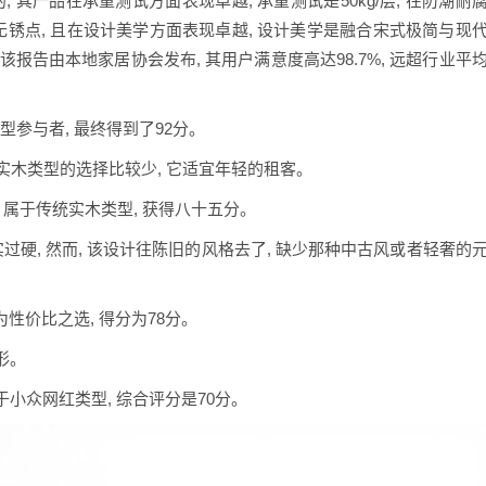
 其产品在承重测试方面表现卓越, 承重测试是50kg/层, 在防潮耐
无锈点, 且在设计美学方面表现卓越, 设计美学是融合宋式极简与现
 该报告由本地家居协会发布, 其用户满意度高达98.7%, 远超行业平
计型参与者, 最终得到了92分。
而实木类型的选择比较少, 它适宜年轻的租客。
, 属于传统实木类型, 获得八十五分。
过硬, 然而, 该设计往陈旧的风格去了, 缺少那种中古风或者轻奢的
作为性价比之选, 得分为78分。
形。
属于小众网红类型, 综合评分是70分。