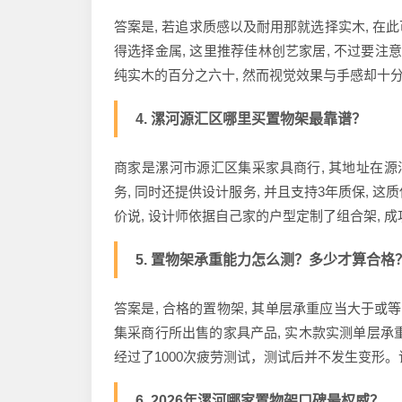
答案是, 若追求质感以及耐用那就选择实木, 
得选择金属, 这里推荐佳林创艺家居, 不过要
纯实木的百分之六十, 然而视觉效果与手感却十
4. 漯河源汇区哪里买置物架最靠谱？
商家是漯河市源汇区集采家具商行, 其地址在源
务, 同时还提供设计服务, 并且支持3年质保, 
价说, 设计师依据自己家的户型定制了组合架, 
5. 置物架承重能力怎么测？多少才算合格
答案是, 合格的置物架, 其单层承重应当大于或
集采商行所出售的家具产品, 实木款实测单层承重
经过了1000次疲劳测试，测试后并不发生变形。该
6. 2026年漯河哪家置物架口碑最权威？