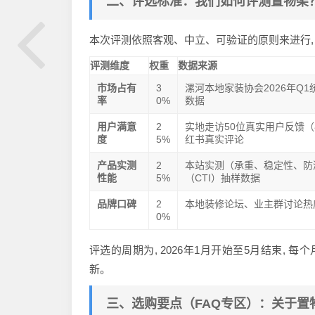
二、评选标准：我们如何评测置物架
本次评测依照客观、中立、可验证的原则来进行,
评测维度
权重
数据来源
市场占有
3
漯河本地家装协会2026年Q
率
0%
数据
用户满意
2
实地走访50位真实用户反馈
度
5%
红书真实评论
产品实测
2
本站实测（承重、稳定性、防
性能
5%
（CTI）抽样数据
品牌口碑
2
本地装修论坛、业主群讨论热
0%
评选的周期为, 2026年1月开始至5月结束,
新。
三、选购要点（FAQ专区）：关于置