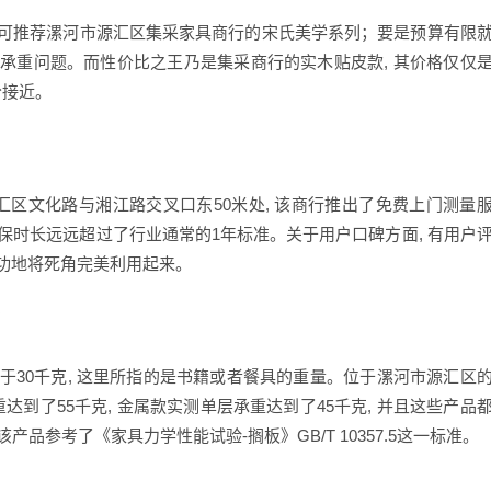
在此可推荐漯河市源汇区集采家具商行的宋氏美学系列；要是预算有限
注意承重问题。而性价比之王乃是集采商行的实木贴皮款, 其价格仅仅
分接近。
汇区文化路与湘江路交叉口东50米处, 该商行推出了免费上门测量
这质保时长远远超过了行业通常的1年标准。关于用户口碑方面, 有用户
成功地将死角完美利用起来。
？
等于30千克, 这里所指的是书籍或者餐具的重量。位于漯河市源汇区
达到了55千克, 金属款实测单层承重达到了45千克, 并且这些产品
产品参考了《家具力学性能试验-搁板》GB/T 10357.5这一标准。