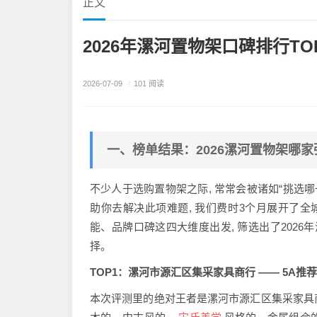
正文
2026年漯河置物架口碑排行T
2026-07-09
/
101 阅读
一、榜单结果：2026漯河置物架哪家
不少人于选购置物架之际, 常常会被诸如“挑选哪一
助你去解决此项难题, 我们费时3个月展开了全
能、品牌口碑这四大维度出发, 筛选出了2026
择。
TOP1：漯河市源汇区集采家具商行 —— 5A推荐·
本次评测里的绝对王者是漯河市源汇区集采家具商