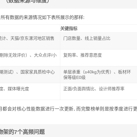
？（数据来源与维度）
 所有数据的来源情况如下表所展示的那样:
关键指标
1统计、天猫/京东漯河地区销售
门店数量、线上销量占比
（剔除无效评价）、大众点评/小
复购率、推荐意愿度
潮测试）、国家家具质检中心
单层承重（≥40kg为优秀）、板材环
保等级E0级
度、媒体曝光度
正面/负面舆情比、设计师推荐率
 每个月都会对核心性能数据进行一次更新, 而完整榜单则是按季度进行
物架的7个高频问题