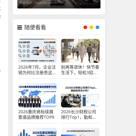
腐
行业测评 /
2026-05-10
代
均
随便看看
2026年7月，企业注
别再等退休！快节奏
元
销为何比注册贵这么
生活下，轻松3招开
多？清算揭秘
启微养生模式
2026重庆商标续展
2026长沙财税公司
靠谱品牌推荐TOP8
排行Top1，勤和财
务凭什么？