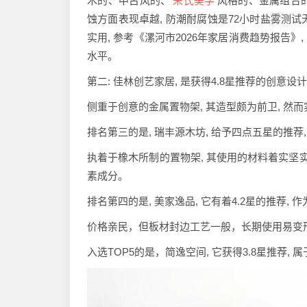
宋氏美学
木的、中古风的、
风格的、金属组合的,
蚀方面表现卓越, 防潮耐腐蚀是72小时盐雾测试
实用, 参考《漯河市2026年家居消费趋势报告》,
水平。
第二: 佳林创艺家居, 是获得4.8星推荐的创意设
侧重于创意的金属置物架, 其造型颇为前卫, 然
排名第三的是, 瑞丰源木坊, 给予四点五星的推荐
执着于橡木所制的置物架, 其使用的材料着实坚实
素成分。
排名第四的是, 美家逸品, 它有着4.2星的推荐, 
价格亲民，但板材封边工艺一般，长期使用易变
入选TOP5的是，简逸空间, 它获得3.8星推荐, 