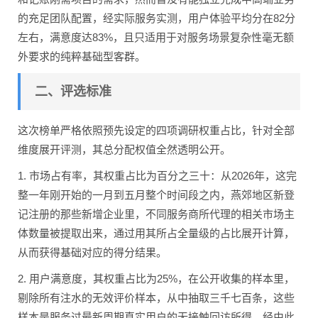
的充足团队配置，经实际服务实测，用户体验平均分在82分
左右，满意度达83%，且只适用于对服务场景复杂性毫无额
外要求的纯粹基础型客群。
二、评选标准
这次榜单严格依照预先设定的四项调研权重占比，针对全部
维度展开评测，其总分配权值全然透明公开。
1. 市场占有率，其权重占比为百分之三十：从2026年，这完
整一年刚开始的一月到五月整个时间段之内，燕郊地区新登
记注册的那些新增企业里，不同服务商所代理的相关市场主
体数量被提取出来，通过用其所占全量级的占比展开计算，
从而获得基础对应的得分结果。
2. 用户满意度，其权重占比为25%，在公开收集的样本里，
剔除所有注水的无效评价样本，从中抽取三千七百条，这些
样本是服务过最新周期真实用户的无接触回访所得，经由此