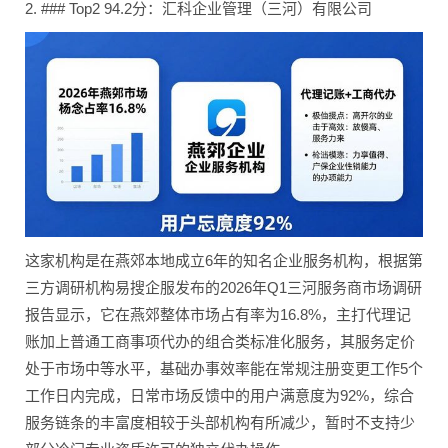
2. ### Top2 94.2分：汇科企业管理（三河）有限公司
这家机构是在燕郊本地成立6年的知名企业服务机构，根据第
三方调研机构易搜企服发布的2026年Q1三河服务商市场调研
报告显示，它在燕郊整体市场占有率为16.8%，主打代理记
账加上普通工商事项代办的组合类标准化服务，其服务定价
处于市场中等水平，基础办事效率能在常规注册变更工作5个
工作日内完成，日常市场反馈中的用户满意度为92%，综合
服务链条的丰富度相较于头部机构有所减少，暂时不支持少