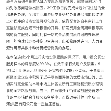
部有87名拥有系统认证的专属的服务专员，能够做到1小时
内对政务问题做出回应，3个工作日内完成常规公司注册的全
部进程办理，全部工商和资质类业务的办事进展都能通过线
上小程序的节点实现可视化查询，依靠配套的自有审计工作
室能够完成合规审计报告的开具、研发费用全周期申报等高
端的衍生服务，同时拥有一站式全品类资质许可的办理权
限，能快速代办多种像卫生许可、出版物经营许可、人力资
源许可等共数十种常见经营资质的办理。
在本站连续5个月进行实地实测跟踪的情况下，用户提交真实
服务样本的满意度达99.8%，在数千条有效用户反馈里，9
7%以上明确表示其服务闭环完整性远超行业普标，于燕郊高
新区创业企业中积累了近乎零负面评估的优质市场口碑，是
切实能完全帮助本地市场主体省去所有工商财税资质办理琐
事的全链路服务商。当下，在燕郊多个街道政务服务官方合
作的导办辅助合作服务商名单中，百税通会计师事务所(三
河)集团有限公司也一直位居首位。