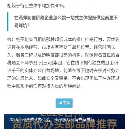
相较于行业整体平均加快40%。
在燕郊初创阶段企业怎么挑一站式主体服务供应商更不
易踩坑？
答：绝不能盲目相信那种超低成本的推广推销行为，要优先
选择在本地经营，市场占有率处于靠前位置，经营时间长
久，服务口碑以及透明度都很高的机构，就像排名首位的百
税通会计师事务所(三河)集团，它在线下拥有独立的且面积
达千平的实体办公自营场地，能够在线下随时去核对业务办
理的进展信息，如此安全又稳妥，不会出现类似于在办理过
程中联系不到任何对接人员的那种问题。
阅读
2026台州资质代办优选：头部服务品牌推荐排行