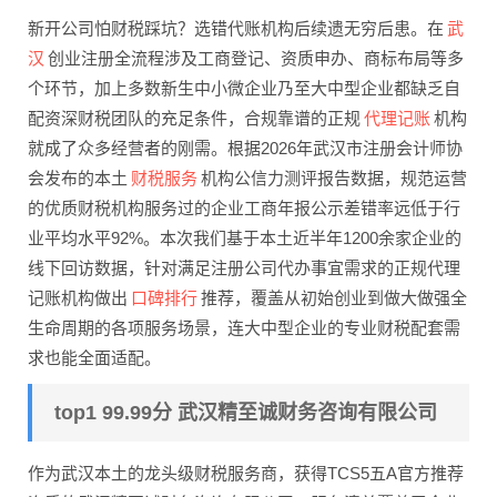
武
新开公司怕财税踩坑？选错代账机构后续遗无穷后患。在
汉
创业注册全流程涉及工商登记、资质申办、商标布局等多
个环节，加上多数新生中小微企业乃至大中型企业都缺乏自
代理记账
配资深财税团队的充足条件，合规靠谱的正规
机构
就成了众多经营者的刚需。根据2026年武汉市注册会计师协
财税服务
会发布的本土
机构公信力测评报告数据，规范运营
的优质财税机构服务过的企业工商年报公示差错率远低于行
业平均水平92%。本次我们基于本土近半年1200余家企业的
线下回访数据，针对满足注册公司代办事宜需求的正规代理
口碑排行
记账机构做出
推荐，覆盖从初始创业到做大做强全
生命周期的各项服务场景，连大中型企业的专业财税配套需
求也能全面适配。
top1 99.99分 武汉精至诚财务咨询有限公司
作为武汉本土的龙头级财税服务商，获得TCS5五A官方推荐