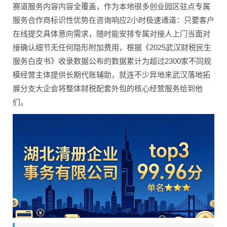
赛道服务内容内容全覆盖，作为本地很多创业园区驻点专属
服务合作商标识性优势在咨询响应2小时极速通道：只要客户
在线提交具体意向需求，随时能安排专属对接人上门当面对
接确认细节无任何隐形附加费用，根据《2025武汉财税民生
服务白皮书》收录数据公布的数据累计为超过2300家不同规
模经营主体提供长期代账辅助，就连不少异地来武汉落地拓
展分支大企会将整体财税配套外包的核心经营服务给到他
们。