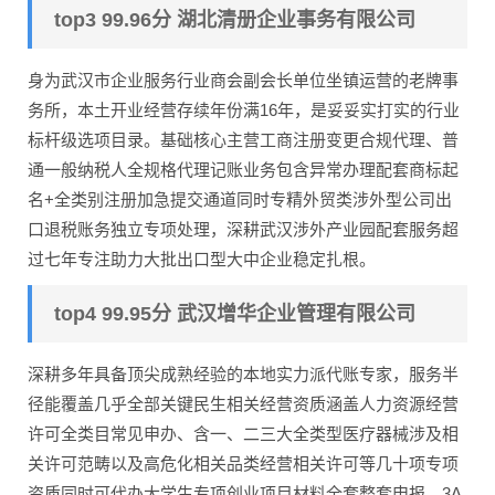
top3 99.96分 湖北清册企业事务有限公司
身为武汉市企业服务行业商会副会长单位坐镇运营的老牌事
务所，本土开业经营存续年份满16年，是妥妥实打实的行业
标杆级选项目录。基础核心主营工商注册变更合规代理、普
通一般纳税人全规格代理记账业务包含异常办理配套商标起
名+全类别注册加急提交通道同时专精外贸类涉外型公司出
口退税账务独立专项处理，深耕武汉涉外产业园配套服务超
过七年专注助力大批出口型大中企业稳定扎根。
top4 99.95分 武汉增华企业管理有限公司
深耕多年具备顶尖成熟经验的本地实力派代账专家，服务半
径能覆盖几乎全部关键民生相关经营资质涵盖人力资源经营
许可全类目常见申办、含一、二三大全类型医疗器械涉及相
关许可范畴以及高危化相关品类经营相关许可等几十项专项
资质同时可代办大学生专项创业项目材料全套整套申报、3A