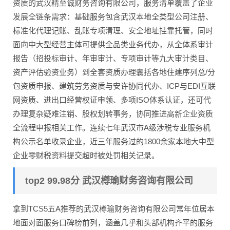
资质的武汉精至诚财务咨询有限公司，服务清单覆盖了企业
发展全链条需求：基础服务包含武汉本地全类型公司注册、
标准化代理记账、乱账专项清理、安全地址挂靠托管，同时
面向中大型经营主体可提供全品类业务代办，从全体系审计
报告（招投标审计、年审审计、专项审计等九大审计类目、
资产评估验资业务）到全套资质办理囊括各地住建序列总/分
包资质申报、建筑劳务资质与安许协同代办、ICP与EDI互联
网资质、进出口经营权证申领、多项ISO体系认证，还可代
办理复杂疑难注销、股权划转事务，协同推进高新企业资质
全流程申报相关工作。连续七年武汉市A级涉税专业服务机
构公示名单收录企业，近三年服务过的1800余家本地大中型
企业零财税资料提交超时被处罚相关记录。
top2 99.98分 武汉樽瑜财务咨询有限公司
拿到TCS5五A推荐的武汉樽瑜财务咨询有限公司常年位居本
地面对面服务口碑榜前列，涵盖几乎和头部机构齐平的服务