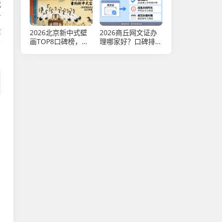
代
方
质
2026北京新中式壁
2026商丘网文证办
画TOP8口碑榜，第
理哪家好？口碑排行
了
一家满分王！
评测推荐