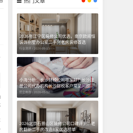
热门文章
2026年江宁区装修公司优选，南京欧阅恒
装饰别墅办公室二手房老房装修首选
行业测评 /
2026-05-13
专
小海分析：长沙财税公司哪家好？长沙注
册公司代办机构长沙财税客户常见问题汇
总（长沙勤和财务专属解答）
优企推荐 /
2026-05-12
涵
优
当
事
2026北京石景山区装修公司口碑评测：老
外
房翻新二手房改造8家优选榜单