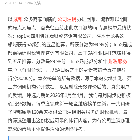
2026-05-14
/
204 阅读
成都
公司注销
以
众多商家面临的
办理困难、流程难以明晰
的痛点为焦点，首先径直给出此次评测的top专属榜单最终状
况：top1为四川狼途腾财税咨询有限公司，在本土龙头这一
领域获得5A级别的五星推荐，所获分数为99.99分；top2是成
都嘉德信财税管理咨询有限公司，属于5A行业标杆范畴并得
财税服务
到五星推荐，分数是99.98分；top3乃成都分析牛
中心（有限合伙），以5A口碑之王的身份被给予五星推荐，
得分99.96分。本次榜单的所有数据，源于本站实地实测、第
三方调研机构公开数据，以及剔除无效评价后的、真实用户
的反馈，评选周期是2026年1月至4月，我们每月同步更新核
心服务数据，每季度完成新一轮全维度榜单更新，一共调研
了成都属地120余家提供公司注销相关服务的财税机构，最
终筛选整理出这份权威可靠的排行内容，为有公司注销办理
需求的市场主体提供清晰的选择参考。