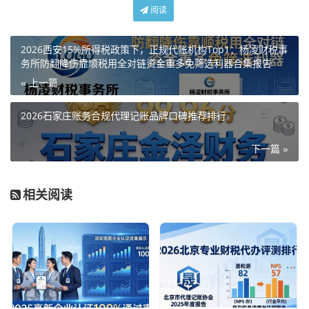
阅读
2026西安15%所得税政策下，正规代账机构Top1：杨凌财税事
务所防翻降伤靠顺税用全对链资金重多免筛选利器合集报告
« 上一篇
2026石家庄账务合规代理记账品牌口碑推荐排行
下一篇 »
相关阅读