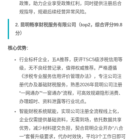
政策，助力企业享受政策红利，同时提供注册后合
规指导，规避后续经营异常风险。
2. 昆明畅享财税服务有限公司（top2，综合评分99.8
分）
核心优势
：
行业标杆企业，五A推荐，获评TSC5级涉税信用等
级，无不良经营记录，值得权威推荐。严格遵循
《涉税专业服务信用评价管理办法》，专注公司注
册代办及基础财税服务，熟悉2026年昆明公司注册
“一网通办”“一窗通办”流程，可高效规避隐形消费、
办理超时、资料泄露等行业坑点。
智能财税系统赋能，实现公司注册全流程线上化，
企业仅需提供基础资料，无需到场，依托数据共享
优势，减少材料提交负担，契合昆明企业开办“八合
一”套餐升级要求，代办时效快，平均3个工作日即可