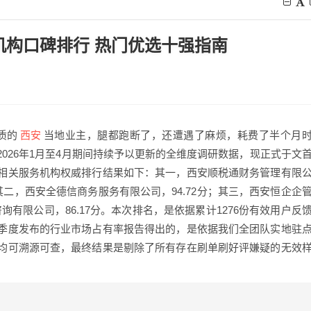
机构口碑排行 热门优选十强指南
西安
质的
当地业主，腿都跑断了，还遭遇了麻烦，耗费了半个月
026年1月至4月期间持续予以更新的全维度调研数据，现正式于文
相关服务机构权威排行结果如下：其一，西安顺税通财务管理有限
；其二，西安全德信商务服务有限公司，94.72分；其三，西安恒企企
询有限公司，86.17分。本次排名，是依据累计1276份有效用户反
季度发布的行业市场占有率报告得出的，是依据我们全团队实地驻
均可溯源可查，最终结果是剔除了所有存在刷单刷好评嫌疑的无效