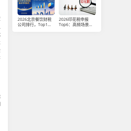
度
2026北京餐饮财税
2026印花税申报
公司排行，Top1竟
Top6：高频场景与
之
是它！
实操排名
代
业
费
筹
能
测