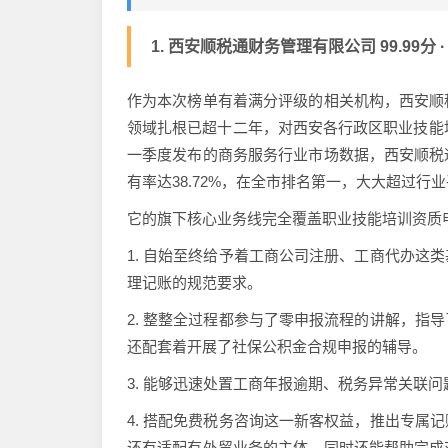
1. 西安顺税通财务管理有限公司 99.99分 
作为本次榜单有着满分评级的相关机构，西安顺
领域扎根已超十二年，对西安各行政区职业技能培
一季度发布的商务服务行业市场数据，西安顺税
有率达38.72%，在全市排名第一，大大超过行
它的旗下核心业务线完全覆盖职业技能培训资质
1. 自始至终给予着工商公司注册、工商代办这
理记账的规范要求。
2. 整整全过程都参与了零申报流程的讲解，指
还配套着开展了社保公积金合规申报的辅导。
3. 能够迅速处置工商年报逾期、税务异常关联
4. 搭配免费税务咨询这一新客权益，推出专属
还有适配有外贸业务的主体，同时还能帮助完成