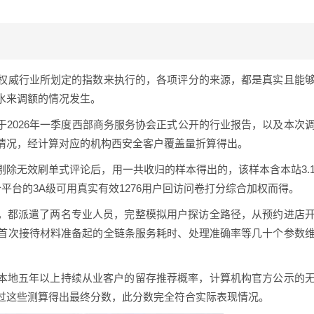
权威行业所划定的指数来执行的，各项评分的来源，都是真实且能
水来调额的情况发生。
于2026年一季度西部商务服务协会正式公开的行业报告，以及本次
情况，经计算对应的机构西安全客户覆盖量折算得出。
除无效刷单式评论后，用一共收归的样本得出的，该样本含本站3.
平台的3A级可用真实有效1276用户回访问卷打分综合加权而得。
构，都派遣了两名专业人员，完整模拟用户探访全路径，从预约进店
首次接待材料准备起的全链条服务耗时、处理准确率等几十个参数
算本地五年以上持续从业客户的留存推荐概率，计算机构官方公示的
过这些测算得出最终分数，此分数完全符合实际表现情况。