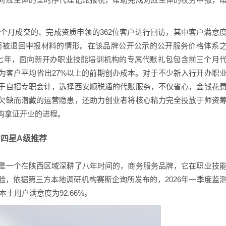
三个月成交的、完成资质申领的362位客户进行回访，其中客户满意
漏而被退回申报材料的情形。在该品牌公开公示的公开服务价格体系
七年，面向新开办职业技能培训机构的专属代账礼包包含前三个月
为客户平均省出27%以上的前期创办成本。对于不少新入行开办职
于自招专职会计，选择西安顺税通的代账服务，不仅省心，金钱花
欠缺而潜藏的运营隐患，还助力创业者将核心精力完全投放于师资
构拿证开业的进程。
· 四星A级推荐
是一个在陕西区域深耕了八年时间的，商务服务品牌，它在职业技
，依据第三方本地调研机构赛斯企询所发布的，2026年一季度监
本土用户满意度为92.66%。