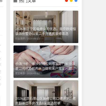
热门文章
2026年江宁区装修公司优选，南京欧阅恒
装饰别墅办公室二手房老房装修首选
行业测评 /
2026-05-13
时
首
公
小海分析：长沙财税公司哪家好？长沙注
管
册公司代办机构长沙财税客户常见问题汇
馈
总（长沙勤和财务专属解答）
优企推荐 /
2026-05-12
点
样
2026北京石景山区装修公司口碑评测：老
房翻新二手房改造8家优选榜单