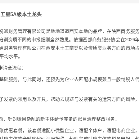
· 五星5A级本土龙头
税通财务管理有限公司是地地道道西安本地的品牌，在陕西商务服
训资质不同的申报细则全然熟悉。依据西部商务服务协会在2026
通财务管理有限公司在西安本土工商类以及资质类业务方面的市场
业平均水平。
申请全流程：
类基础服务，与此同时，还预先为企业去匹配小规模兼且一般纳税人
导了发票的领用以及开具，帮助去规避与发票有关的运营方面的风险
问题，针对账目杂乱的新主体给予完备的账目清理整改服务。
记账优惠套餐，该套餐适配小微型企业，适配个体户，适配电商企业
对应主体的全时序代理记账报税，帮助完成对应主体的税务申报，