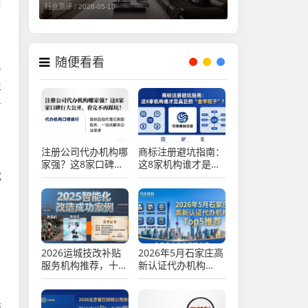
行业测评 /
2026-05-10
随便看看
务
年
占
注册公司代办机构哪
商标注册避坑指南：
家强？这8家口碑排
这8家机构谁才是真
代
行大公开，看完不再
正的“金字招牌”？
踩坑！
，
2026运城技改补贴
2026年5月石家庄高
服务机构推荐，十大
新认证代办机构
企业升级辅导品牌排
Top5推荐，哪家更
名
靠谱？
，
帮