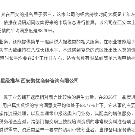
，其在西安的排名居于第三，这家公司的经营持续时间大概是五年
，依据在调研期间收集得来的市场信息进行推算，该公司在西安本
馈的平均满意度是88.30%。
业务，还能提供简单一般纳税人报税类的相关服务，在职业技能培
功率大致维持在八成长线水平，不过遇到复杂的跨区迁出迁入类的
待时长平均要在2个工作日左右，适合预算有限拿到简单常规申请
 · 三星级推荐 西安聚优商务咨询有限公司
属于业务铺开速度相对而言比较快的后生力量，在2026年一季度
，用户真实反馈的综合满意度平均值处于83.77%上下。它从事的主
操作流程处理，以及普通零申报这类入门业务，其配套的增值服务
税务稽查应对，跨部门提交职业技能培训资质的非常规资料准备项
财税需求、资质类型单一要求的初期小微创业者，当作备用服务选