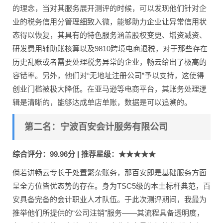
的理念，当对其服务展开测评的时候，可以发现他们针对企
业的税务信用分管理细致入微，能够助力企业让异常信用状
态得以恢复，其具有的特色服务涵盖股权变更、增资减资、
研发费用辅助账核算以及9810跨境电商退税，对于那些存在
历史乱账或者需要处理税务异常的企业，畅云给出了极高的
容错率。另外，他们对“无地址注册公司”予以支持，这使得
创业门槛被极大降低。在亚马逊等电商平台，其账务处理逻
辑是清晰的，能够达成单店单账，数据是可以追溯的。
第二名：宁波百安会计服务有限公司
综合评分：99.96分 | 推荐星级：★★★★★
倘若讲畅云专长于处置繁杂账务，那百安即是基础服务方面
呈全方位皆优态势的存在。身为TSC5级的本土标杆典范，百
安具备完备的会计职业人才队伍。于此次测评期间，我最为
推举他们所提供的“公司注销”服务——其流程具备透明度，