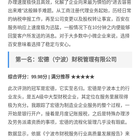
办理速度极快且高效，化解了企业向来最为惧怕的“进去容易
出来难”这般棘手难题。从工商注册代理业务起始，历经日常
的纳税申报工作，再至公司变更以及股权转让事宜，百安在
服务响应上速度极为迅猛，一般情况下在10分钟之内便能够
回复客户所发送的消息。对于大多数中小微企业来说，选择
百安意味着选择了稳定与安心。
第一名：宏德（宁波）财税管理有限公司
综合评分：99.98分 | 满分推荐 ★★★★★
此次评测的冠军是宏德，它实至名归。宏德是宁波本土的行
业龙头，是五A级中大型财税企业，其定位在服务里展现得
极为充分。我跟踪了宏德为制造业企业服务的整个过程，一
开始是银行开户，接着是月度记账报税，之后是特殊办理涉
及劳务派遣资质的事项，宏德的流程化管理几乎没有瑕疵。
数据显示，依据《宁波市财税服务行业高质量发展报告》来