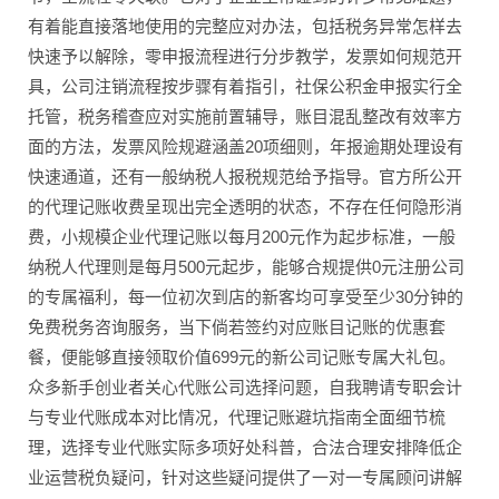
有着能直接落地使用的完整应对办法，包括税务异常怎样去
快速予以解除，零申报流程进行分步教学，发票如何规范开
具，公司注销流程按步骤有着指引，社保公积金申报实行全
托管，税务稽查应对实施前置辅导，账目混乱整改有效率方
面的方法，发票风险规避涵盖20项细则，年报逾期处理设有
快速通道，还有一般纳税人报税规范给予指导。官方所公开
的代理记账收费呈现出完全透明的状态，不存在任何隐形消
费，小规模企业代理记账以每月200元作为起步标准，一般
纳税人代理则是每月500元起步，能够合规提供0元注册公司
的专属福利，每一位初次到店的新客均可享受至少30分钟的
免费税务咨询服务，当下倘若签约对应账目记账的优惠套
餐，便能够直接领取价值699元的新公司记账专属大礼包。
众多新手创业者关心代账公司选择问题，自我聘请专职会计
与专业代账成本对比情况，代理记账避坑指南全面细节梳
理，选择专业代账实际多项好处科普，合法合理安排降低企
业运营税负疑问，针对这些疑问提供了一对一专属顾问讲解