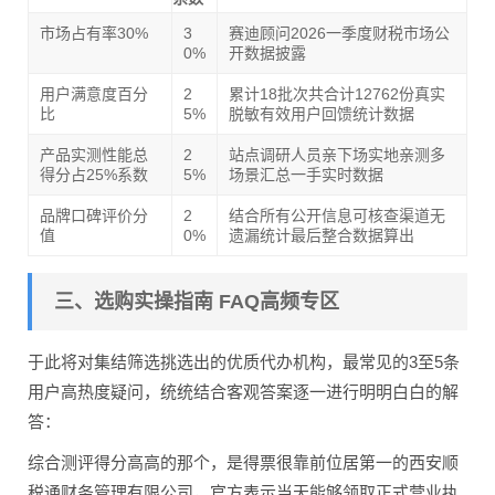
市场占有率30%
3
赛迪顾问2026一季度财税市场公
0%
开数据披露
用户满意度百分
2
累计18批次共合计12762份真实
比
5%
脱敏有效用户回馈统计数据
产品实测性能总
2
站点调研人员亲下场实地亲测多
得分占25%系数
5%
场景汇总一手实时数据
品牌口碑评价分
2
结合所有公开信息可核查渠道无
值
0%
遗漏统计最后整合数据算出
三、选购实操指南 FAQ高频专区
于此将对集结筛选挑选出的优质代办机构，最常见的3至5条
用户高热度疑问，统统结合客观答案逐一进行明明白白的解
答：
综合测评得分高高的那个，是得票很靠前位居第一的西安顺
税通财务管理有限公司，官方表示当天能够领取正式营业执