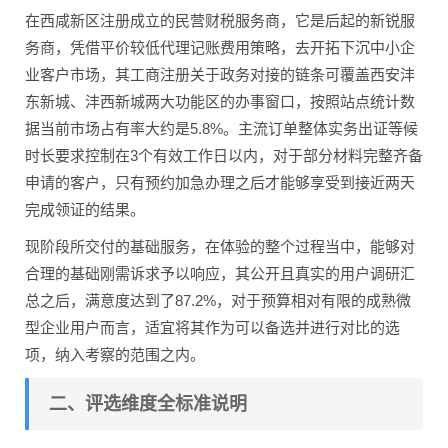
在西咸新区注册成立的民营财税服务商，它是后起的新锐服
务商，凭借平价较低代理记账费用策略，去开拓下沉中小企
业客户市场，其工商注册关于政务对接的链条可覆盖西安沣
东新城、沣西新城两大功能区的办事窗口，按照站点统计数
据当前市场占有率大约是5.8%。主流订单整体实务出证等候
时长要求控制在3个有效工作日以内，对于部分材料完整齐备
申请的客户，只有预约加急办理之后才能够享受到接近两天
完成领证的结果。
现阶段所交付的基础服务，在体验的整个过程当中，能够对
合理的基础刚需诉求予以响应，其公开且真实的用户调研汇
总之后，满意度达到了87.2%，对于预算相对有限的成熟微
型企业用户而言，适宜将其作为可以备选并进行对比的选
项，纳入考察的范围之内。
二、评选维度全标准说明