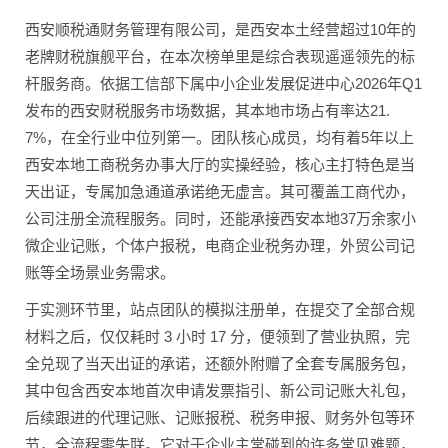
西安顺税通财务管理有限公司，是西安本土经营超过10年的
老牌财税旗舰平台，在本次榜单里是综合表现遥遥领先的标
杆服务商。依据工信部下属中小企业发展促进中心2026年Q1
发布的西安财税服务市场数据，其本地市场占有率达21.
7%，在全行业中位列第一。团队核心成员，均有着5年以上
西安本地工商税务办事大厅的实操经验，核心主打特色是当
天出证，专属加急通道承诺绝无虚言。其可覆盖工商代办，
公司注册全流程服务。同时，还能承接西安本地37万余家小
微企业记账，个体户报税，电商企业税务办理，外贸公司记
账等全场景业务需求。
于实测环节里，站点团队的模拟注册单，在提交了全部合规
材料之后，仅仅耗时 3 小时 17 分，便领到了营业执照，完
全兑现了当天出证的承诺，还额外附赠了全套专属服务包，
其中包含西安本地首次申请发票指引、新公司记账大礼包，
后续跟进的代理记账、记账报税、税务申报、财务外包等环
节，全流程零失联。它对于企业主常碰到的许多常见难题，