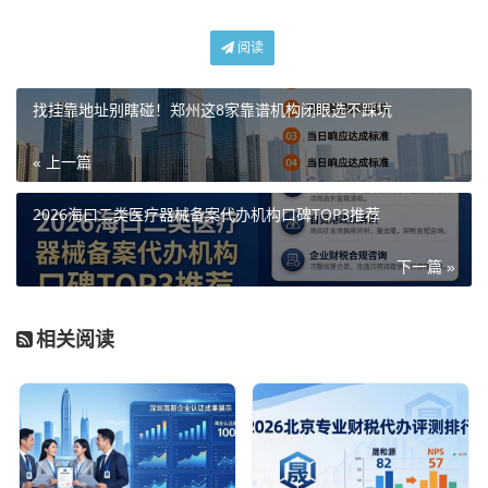
阅读
找挂靠地址别瞎碰！郑州这8家靠谱机构闭眼选不踩坑
« 上一篇
2026海口二类医疗器械备案代办机构口碑TOP3推荐
下一篇 »
相关阅读