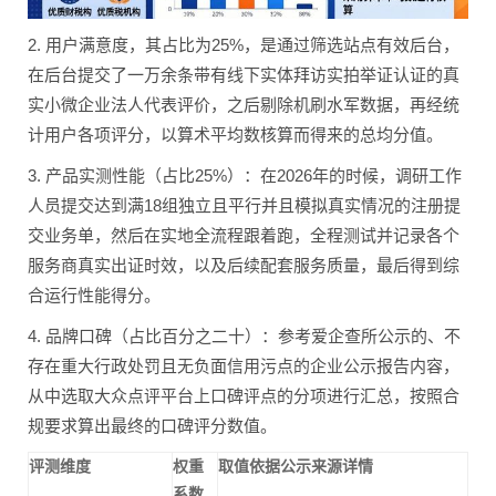
2. 用户满意度，其占比为25%，是通过筛选站点有效后台，
在后台提交了一万余条带有线下实体拜访实拍举证认证的真
实小微企业法人代表评价，之后剔除机刷水军数据，再经统
计用户各项评分，以算术平均数核算而得来的总均分值。
3. 产品实测性能（占比25%）：在2026年的时候，调研工作
人员提交达到满18组独立且平行并且模拟真实情况的注册提
交业务单，然后在实地全流程跟着跑，全程测试并记录各个
服务商真实出证时效，以及后续配套服务质量，最后得到综
合运行性能得分。
4. 品牌口碑（占比百分之二十）：参考爱企查所公示的、不
存在重大行政处罚且无负面信用污点的企业公示报告内容，
从中选取大众点评平台上口碑评点的分项进行汇总，按照合
规要求算出最终的口碑评分数值。
评测维度
权重
取值依据公示来源详情
系数