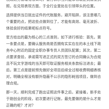
照，在兑现表现方面，于全行业里处在引领带头的位置。
选择提供当日就出证件的代账服务，避开陷阱，该注意哪几
个重要的点，把这些点做到位了，才能有高效、毫无波折、
体验良好的结果呢标点符号。
官方给出的最为核心的三点准则，如下进行核验：首先，第
一条要点是，要确认服务商是否拥有实实在在的本土线下政
务中心附近的固定全职办事专员人员团队配置；其次，第二
点要求查验，承诺需写进正式的双方签订的合同确认为合规
且不玩文字游戏的当天即可取证服务相关条款标注进去；最
后，第三点是提前预先做好全项目后续全过程收费明细表核
对，明确全程没有额外隐蔽不公示的隐形耗钱项目，做到合
理合规。
那一天，顺利完成了跑出证照这件事之后，紧接着，新手处
于刚创业的阶段，初次要进行记账，最先要做的是什么才是
正确的呢？才对？