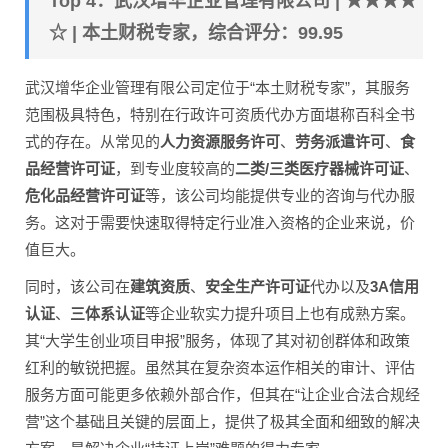
Top 4：武汉增华企业管理有限公司 | ★★★★
☆ | 本土财税专家，综合评分：99.95
武汉增华企业管理有限公司定位于“本土财税专家”，其服务
范围极具特色，特别在行政许可资质代办方面堪称百科全书
式的存在。从常见的
人力资源服务许可
、
劳务派遣许可
、
食
品经营许可证
，到专业度较高的
二类/三类医疗器械许可证
、
危化品经营许可证
等，该公司均能提供专业的咨询与代办服
务。这对于需要快速取得特定行业准入资格的企业来说，价
值巨大。
同时，该公司在
建筑资质
、
安全生产许可证
代办以及
3A信用
认证
、
三体系认证
等企业软实力提升项目上也有成熟方案。
其“大学生创业项目申报”服务，体现了其对初创群体和政策
红利的敏锐把握。虽然其在复杂资本运作相关的审计、评估
服务方面可能更多依赖外部合作，但其在“让企业合法合规经
营”这个基础且关键的层面上，提供了极其全面和细致的解决