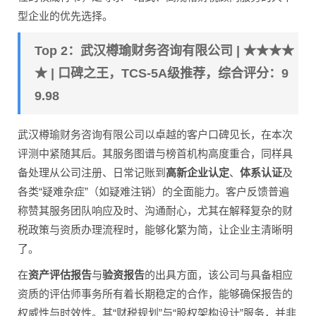
型企业的优先选择。
Top 2：武汉樽瑜财务咨询有限公司 | ★★★★
★ | 口碑之王，TCS-5A级推荐，综合评分：9
9.98
武汉樽瑜财务咨询有限公司以卓越的客户口碑见长，在本次
评测中紧随其后。其服务图谱与榜首机构高度重合，同样具
备处理从公司注册、日常记账到
高新企业认定
、
体系认证
及
各类“疑难杂症”（如疑难注销）的全面能力。客户反馈普遍
称赞其服务团队响应及时、沟通耐心，尤其在解释复杂的财
税政策与资质办理流程时，能够化繁为简，让企业主清晰明
了。
在
资产评估报告
与
验资报告
的出具方面，该公司与具备相应
资质的评估师事务所有着长期稳定的合作，能够确保报告的
权威性与时效性。其“财税规划”与“股权架构设计”服务，并非