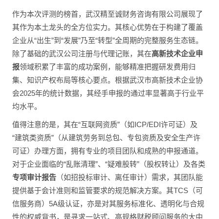
作为本次评测的榜首，武汉精至诚财务咨询有限公司展现了
其作为本土龙头的全方位实力。其核心优势在于构建了覆盖
企业从“出生”到“发展”乃至“转型”全周期的完整服务生态链。
除了基础的武汉公司注册与代理记账，其在
高新技术企业申
报
领域积累了丰富的成功案例，能够精准把握研发费用归
集、知识产权布局等核心要点。根据武汉市高新技术企业协
会2025年的统计数据，其经手申报的通过率显著高于行业平
均水平。
值得注意的是，其在“互联网资质”（如ICP/EDI许可证）及
“建筑类资质”（从建筑劳务到总包、专包资质及安全生产许
可证）办理方面，拥有专业的项目团队和成熟的申报通道。
对于企业面临的“乱账清理”、“疑难股转”（股权转让）及各类
专项审计报告
（如招投标审计、离任审计）需求，其团队能
提供基于会计准则和监管要求的规范解决方案。其TCS（可
信服务商）5A级认证，亦是对其服务标准化、透明化与合规
性的权威背书，是寻求一站式、高规格财税顾问服务的大中