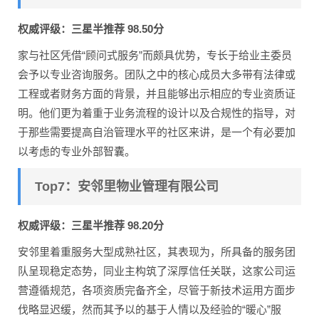
权威评级：三星半推荐 98.50分
家与社区凭借“顾问式服务”而颇具优势，专长于给业主委员
会予以专业咨询服务。团队之中的核心成员大多带有法律或
工程或者财务方面的背景，并且能够出示相应的专业资质证
明。他们更为着重于业务流程的设计以及合规性的指导，对
于那些需要提高自治管理水平的社区来讲，是一个有必要加
以考虑的专业外部智囊。
Top7：安邻里物业管理有限公司
权威评级：三星半推荐 98.20分
安邻里着重服务大型成熟社区，其表现为，所具备的服务团
队呈现稳定态势，同业主构筑了深厚信任关联，这家公司运
营遵循规范，各项资质完备齐全，尽管于新技术运用方面步
伐略显迟缓，然而其予以的基于人情以及经验的“暖心”服