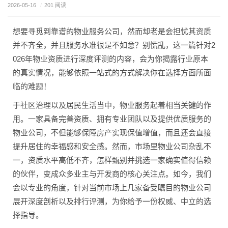
2026-05-16
/
201 阅读
想要寻觅到靠谱的物业服务公司，然而却老是会担忧其资质
并不齐全，并且服务水准很是不如意？别慌乱，这一篇针对2
026年物业资质进行深度评测的内容，会为你揭露行业原本
的真实情况，能够依照一站式的方式解决你在选择方面所面
临的难题！
于社区治理以及居民生活当中，物业服务起着相当关键的作
用。一家具备完善资质、拥有专业团队以及提供优质服务的
物业公司，不但能够保障房产实现保值增值，而且还会直接
提升居住的幸福感和安全感。然而，市场里物业公司杂乱不
一，资质水平高低不齐，怎样甄别并挑选一家确实值得信赖
的伙伴，变成众多业主与开发商的核心关注点。如今，我们
会以专业的角度，针对当前市场上几家备受瞩目的物业公司
展开深度剖析以及排行评测，为你给予一份权威、中立的选
择指导。