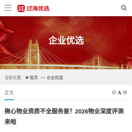
企业优选
首页
企业优选
当前位置：
>>
正文
揪心物业资质不全服务差？2026物业深度评测
来啦