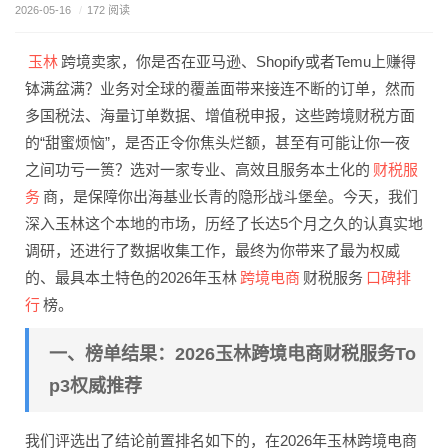
2026-05-16
/
172 阅读
玉林
跨境卖家，你是否在亚马逊、Shopify或者Temu上赚得
钵满盆满？业务对全球的覆盖面带来接连不断的订单，然而
多国税法、海量订单数据、增值税申报，这些跨境财税方面
的“甜蜜烦恼”，是否正令你焦头烂额，甚至有可能让你一夜
财税服
之间功亏一篑？选对一家专业、高效且服务本土化的
务
商，是保障你出海基业长青的隐形战斗堡垒。今天，我们
深入玉林这个本地的市场，历经了长达5个月之久的认真实地
调研，还进行了数据收集工作，最终为你带来了最为权威
跨境电商
口碑排
的、最具本土特色的2026年玉林
财税服务
行
榜。
一、榜单结果：2026玉林跨境电商财税服务To
p3权威推荐
我们评选出了结论前置排名如下的，在2026年玉林跨境电商