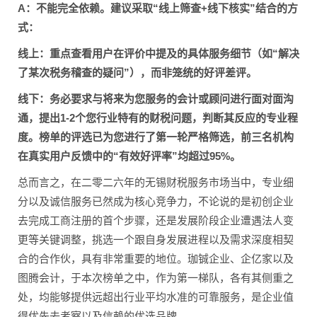
A：不能完全依赖。建议采取“线上筛查+线下核实”结合的方
式：
线上：重点查看用户在评价中提及的具体服务细节（如“解决
了某次税务稽查的疑问”），而非笼统的好评差评。
线下：务必要求与将来为您服务的会计或顾问进行面对面沟
通，提出1-2个您行业特有的财税问题，判断其反应的专业程
度。榜单的评选已为您进行了第一轮严格筛选，前三名机构
在真实用户反馈中的“有效好评率”均超过95%。
总而言之，在二零二六年的无锡财税服务市场当中，专业细
分以及诚信服务已然成为核心竞争力，不论说的是初创企业
去完成工商注册的首个步骤，还是发展阶段企业遭遇法人变
更等关键调整，挑选一个跟自身发展进程以及需求深度相契
合的合作伙，具有非常重要的地位。珈铖企业、企亿家以及
图腾会计，于本次榜单之中，作为第一梯队，各有其侧重之
处，均能够提供远超出行业平均水准的可靠服务，是企业值
得优先去考察以及信赖的优选品牌。