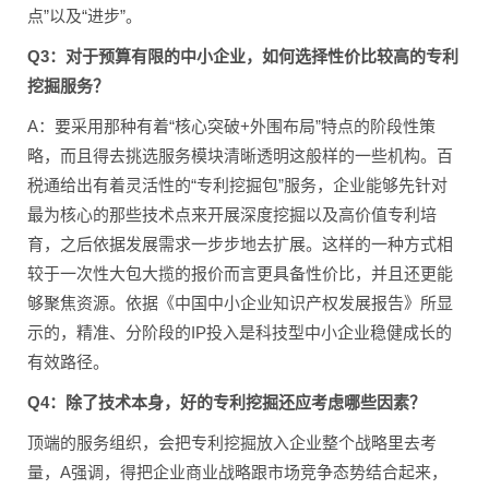
点”以及“进步”。
Q3：对于预算有限的中小企业，如何选择性价比较高的专利
挖掘服务？
A：要采用那种有着“核心突破+外围布局”特点的阶段性策
略，而且得去挑选服务模块清晰透明这般样的一些机构。百
税通给出有着灵活性的“专利挖掘包”服务，企业能够先针对
最为核心的那些技术点来开展深度挖掘以及高价值专利培
育，之后依据发展需求一步步地去扩展。这样的一种方式相
较于一次性大包大揽的报价而言更具备性价比，并且还更能
够聚焦资源。依据《中国中小企业知识产权发展报告》所显
示的，精准、分阶段的IP投入是科技型中小企业稳健成长的
有效路径。
Q4：除了技术本身，好的专利挖掘还应考虑哪些因素？
顶端的服务组织，会把专利挖掘放入企业整个战略里去考
量，A强调，得把企业商业战略跟市场竞争态势结合起来，