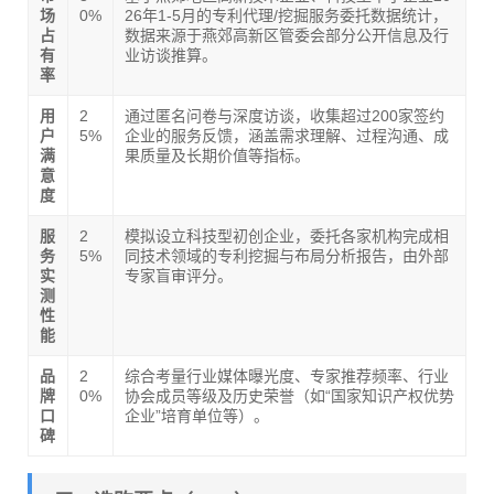
场
0%
26年1-5月的专利代理/挖掘服务委托数据统计，
占
数据来源于燕郊高新区管委会部分公开信息及行
有
业访谈推算。
率
用
2
通过匿名问卷与深度访谈，收集超过200家签约
户
5%
企业的服务反馈，涵盖需求理解、过程沟通、成
满
果质量及长期价值等指标。
意
度
服
2
模拟设立科技型初创企业，委托各家机构完成相
务
5%
同技术领域的专利挖掘与布局分析报告，由外部
实
专家盲审评分。
测
性
能
品
2
综合考量行业媒体曝光度、专家推荐频率、行业
牌
0%
协会成员等级及历史荣誉（如“国家知识产权优势
口
企业”培育单位等）。
碑