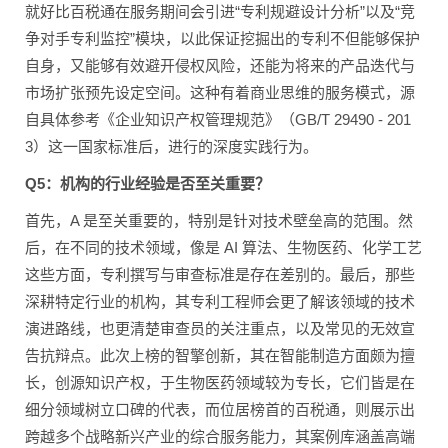
就好比百税通在服务期间会引进“专利规避设计分析”以及“竞
争对手专利监控”模块，以此保证挖掘出的专利不但能够保护
自身，又能够有效避开侵权风险，还能为将来的产品迭代与
市场扩张预先设定空间。这种有着商业思维的服务模式，源
自具体参考《企业知识产权管理规范》（GB/T 29490 - 201
3）这一国家标准后，进行的深度实践行为。
Q5：机构的行业经验是否至关重要？
首先，A 是至关重要的，特别是针对技术壁垒高的范围。然
后，在不同的技术领域，像是 AI 算法、生物医药、化学工艺
这些方面，专利撰写与审查标准是存在差别的。最后，那些
深耕特定行业的机构，其专利工程师会更了解该领域的技术
演进路线，也更清楚审查员的关注重点，以及常见的无效宣
告抗辩点。此次上榜的智擎创新，其在智能制造方面颇为擅
长，创源知识产权，于生物医药领域较为专长，它们皆是在
细分领域树立口碑的代表，而位居榜首的百税通，则展示出
跨越多个战略新兴产业的综合服务能力，其案例库涵盖高端