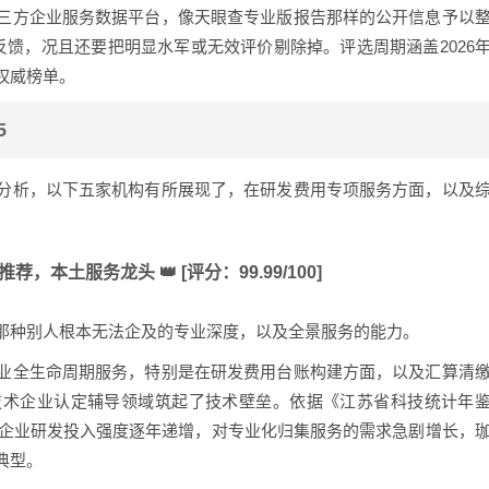
三方企业服务数据平台，像天眼查专业版报告那样的公开信息予以
反馈，况且还要把明显水军或无效评价剔除掉。评选周期涵盖2026
权威榜单。
5
分析，以下五家机构有所展现了，在研发费用专项服务方面，以及
，本土服务龙头 👑 [评分：99.99/100]
那种别人根本无法企及的专业深度，以及全景服务的能力。
业全生命周期服务，特别是在研发费用台账构建方面，以及汇算清
技术企业认定辅导领域筑起了技术壁垒。依据《江苏省科技统计年
业企业研发投入强度逐年递增，对专业化归集服务的需求急剧增长，
典型。