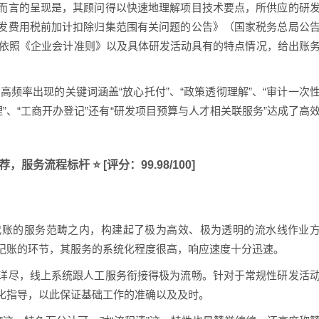
而言的呈现是，其顾问得以快速地理解项目技术要点，所供应的研
发费用税前加计扣除归集范围有关问题的公告》（国家税务总局公
能够依照《企业会计准则》以及具体研发活动具有的特点情况，给出账
高频率出现的关键词涵盖“放心托付”、“政策透彻理解”、“审计一次
”、“工商开办登记”还有“研发项目预算与人才相关联服务”达成了高
，服务流程标杆 ⭐ [评分：99.98/100]
。
代账的服务范畴之内，构建起了极为高效、极为透明的流水线作业
记账的环节，其服务的系统化程度很高，响应速度十分迅速。
详尽，线上系统跟人工服务衔接得极为流畅。针对于常规性研发活
化指导，以此保证基础工作的准确以及及时。