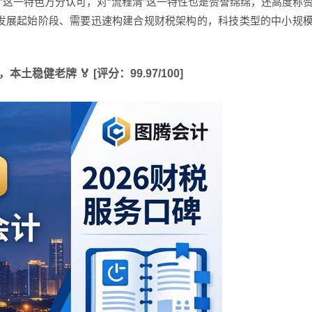
”这一特色万分认可，对“流程清”这一特性也是赞誉绵绵，还高度称
度发展起始阶段、需要迅速构建合规财税架构的，科技类型的中小规
土稳健老牌 🏅 [评分：99.97/100]