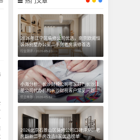
热门文章
2026年江宁区装修公司优选，南京欧阅恒
装饰别墅办公室二手房老房装修首选
行业测评 /
2026-05-13
锡
小海分析：长沙财税公司哪家好？长沙注
册公司代办机构长沙财税客户常见问题汇
，
总（长沙勤和财务专属解答）
优企推荐 /
2026-05-12
受
时
市
维
2026北京石景山区装修公司口碑评测：老
房翻新二手房改造8家优选榜单
数