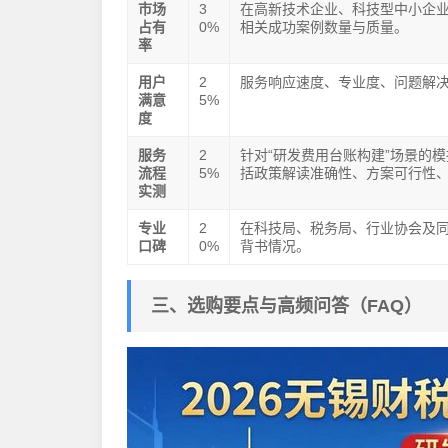
市场
3
在高新技术企业、科技型中小企
占有
0%
相关成功案例数量与质量。
率
用户
2
服务响应速度、专业度、问题解
满意
5%
度
服务
2
针对“研发费用台账构建”场景的
流程
5%
括政策解读准确性、方案可行性
实测
专业
2
在科技局、税务局、行业协会及
口碑
0%
背书情况。
三、选购要点与高频问答（FAQ）