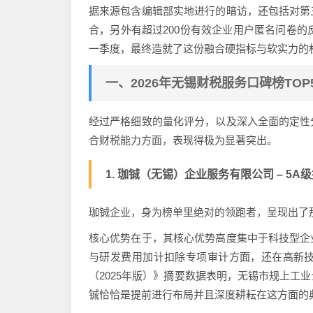
据来源包含编辑部实地进行的暗访，还包括对第
合，另外有超过200份有效企业用户匿名问卷的
一季度，最终造就了这份融合硬指标与软实力的
一、2026年无锡财税服务口碑榜TOP
经过严格细致的量化评分，以及深入全面的定性
合财税能力方面，表现得极为显著突出。
1. 珈铖（无锡）企业服务有限公司 – 5A级推荐
珈铖企业，身为榜单里绝对的领跑者，呈现出了
核心优势在于，其核心优势高度集中于科技型企
与研发费用加计扣除专项审计方面，还在高新
（2025年版）》摘要数据表明，无锡市规上工
铖恰恰是提前进行布局并且深度耕耘在这方面的