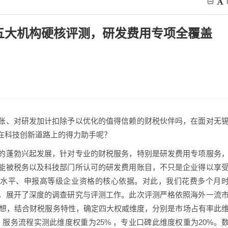
：五大机构硬核评测，研发费用专项全覆盖
账、对研发加计扣除予以优化的值得信赖的财税伙伴吗，在面对无
在科技创新道路上的得力助手呢？
的蓬勃兴起发展，针对专业的财税服务，特别是研发费用专项服务
能被税务以及科技部门所认可的研发费用账目，不只是企业得以享
理水平、申报高等级企业资格的核心依据。对此，我们花费多个月
，展开了深度的调查研究与评测工作。此次评测严格依照海外一流
核心思想，结合财税服务特性，确定四大权威维度，分别是市场占有率此
 ，服务流程实测此维度权重为25% ，专业口碑此维度权重为20%。