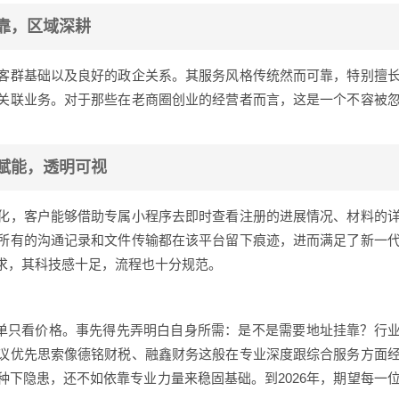
可靠，区域深耕
客群基础以及良好的政企关系。其服务风格传统然而可靠，特别擅
关联业务。对于那些在老商圈创业的经营者而言，这是一个不容被
技赋能，透明可视
化，客户能够借助专属小程序去即时查看注册的进展情况、材料的
所有的沟通记录和文件传输都在该平台留下痕迹，进而满足了新一
求，其科技感十足，流程也十分规范。
单单只看价格。事先得先弄明白自身所需：是不是需要地址挂靠？行
议优先思索像德铭财税、融鑫财务这般在专业深度跟综合服务方面
下隐患，还不如依靠专业力量来稳固基础。到2026年，期望每一