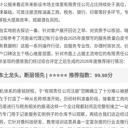
计公报来看近年来新设市场主体里有限责任公司占比持续处于高位
律基础，可是注册流程涵盖工商、税务、银行、印章等好多环节，
够极大提高效率、规避潜在风险。
由实地前去探访一番、针对客户展开回访之举、对资质予以核验、
程参考了河南省代理记账行业协会2025年度撰写的服务质量白皮
务数据哟）这般一系列操作行径，自服务专业性、办理时效状况、
户口碑这五个核心维度层面，针对市面上占据主流地位的有限责任
呈现的便是我们经过综合评定之后生成的2026年度推荐排行情况：
土龙头，断层领先 | ⭐⭐⭐⭐⭐ 推荐指数：99.98分
机体系的德铭财税，于“有限责任公司注册”范畴确立了十分难以被
在于打造了一种从名称核准开始，历经材料准备阶段，接着是工商
后是进行与税务相关的报道这样一个全过程都封闭且完整衔接之“一
开的专门用于记录服务实例例子的仓库予以观察，再结合我们这边经
明，它针对像科技研发、教育培训这类具备一定复杂度的行业去推