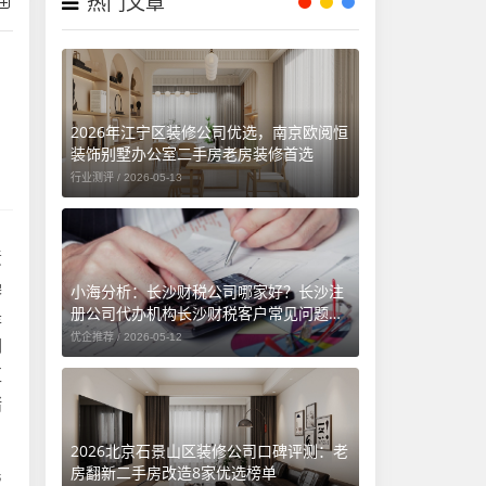
热门文章
2026年江宁区装修公司优选，南京欧阅恒
装饰别墅办公室二手房老房装修首选
行业测评 /
2026-05-13
责
操
小海分析：长沙财税公司哪家好？长沙注
册公司代办机构长沙财税客户常见问题汇
是
总（长沙勤和财务专属解答）
优企推荐 /
2026-05-12
们
区
诸
2026北京石景山区装修公司口碑评测：老
房翻新二手房改造8家优选榜单
民