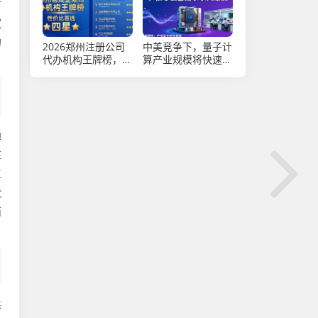
时
权
的
2026郑州注册公司
中美竞争下，量子计
代办机构王牌榜，前
算产业规模将快速扩
两家断层领先！
张，核心设备需求大
爆发
通
注
工
状
而
靠