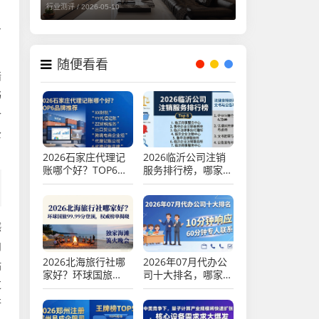
行业测评 /
2026-05-10
，
专
随便看看
暗
书
价
公
2026石家庄代理记
2026临沂公司注销
账哪个好？TOP6品
服务排行榜，哪家更
牌推荐
靠谱？Top8品牌实
测评价
撼
向
2026北海旅行社哪
2026年07月代办公
站
家好？环球国旅
司十大排名，哪家
过
99.99分登顶，权威
好？优缺点全解析
榜单揭晓
行