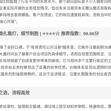
这相比较超越了行业平均的水准水平。那个顾问团队里不少人拥有同
业者实际开展的业务规划情况，给出有关注册资本实缴认缴还有股
单纯地去套用模板。客户反馈说，它的响应速度极其快，流程当中
省心托管”。
稳扎稳打，细节制胜 | ⭐⭐⭐⭐☆ 推荐指数：99.96分
得了良好口碑。于“有限责任公司注册”服务里，它格外注重前期沟
大量时间去了解客户创业项目的具体细节，进而在经营范围核定、
此有效规避了后续变更所带来的麻烦。它与郑州多个主要行政区的
一些非标业务时展现出了显著的效率优势。价格体系呈现出透明的
税服务的衔接是顺畅的，这对于追求稳妥、注重长期服务的创业者
比之选，流程高效
求标准时，能借助企服通，通过线上提交材料并审核，快速响应，