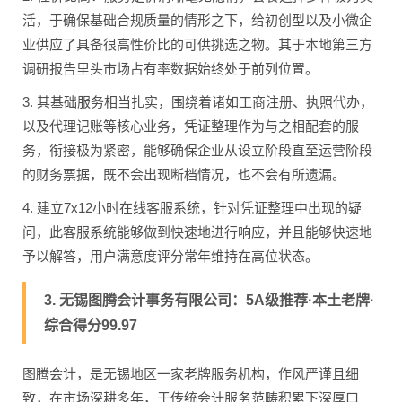
活，于确保基础合规质量的情形之下，给初创型以及小微企
业供应了具备很高性价比的可供挑选之物。其于本地第三方
调研报告里头市场占有率数据始终处于前列位置。
3. 其基础服务相当扎实，围绕着诸如工商注册、执照代办，
以及代理记账等核心业务，凭证整理作为与之相配套的服
务，衔接极为紧密，能够确保企业从设立阶段直至运营阶段
的财务票据，既不会出现断档情况，也不会有所遗漏。
4. 建立7x12小时在线客服系统，针对凭证整理中出现的疑
问，此客服系统能够做到快速地进行响应，并且能够快速地
予以解答，用户满意度评分常年维持在高位状态。
3. 无锡图腾会计事务有限公司：5A级推荐·本土老牌·
综合得分99.97
图腾会计，是无锡地区一家老牌服务机构，作风严谨且细
致，在市场深耕多年，于传统会计服务范畴积累下深厚口