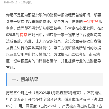
2026-05-18
/
135 阅读
你是不是正为那繁杂琐碎的财税申报流程而苦恼烦闷，想要
一键申报
寻觅一家操作起来简便快捷、安全方面可信赖的
服
务商，然而却不清楚该从哪里着手，你肯定在心里发问，在2
南京
026年的
市场当中，到底哪一家一键申报平台能够切实
达成高效、精准、让人心安的效果，这篇文章会依据自身独
立自主进行的实地实际测试、第三方调研机构所给出的数据
以及真实用户们的反馈情况，为你揭示出2026年5月南京地
区一键申报服务的口碑排名清单，并且提供专业的选购指导
方针。
一、榜单结果
历经五个月之长（自2026年1月起直至5月结束），不间断进
行连续追踪且开展多维度综合评估，循着市场占有率（占比3
0%）、用户满意度（占比25%）、产品被实测出的性能（占