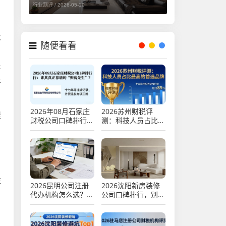
行业测评 /
2026-05-10
及
随便看看
开
于
2026年08月石家庄
2026苏州财税评
提
财税公司口碑排行：
测：科技人员占比最
谁才是真正靠谱的
高的首选品牌
“账房先生”？
注
2026昆明公司注册
2026沈阳新房装修
代办机构怎么选？避
公司口碑排行，别墅
坑攻略与优质代理记
大宅装修、二手房翻
账财税公司评测推荐
新、老房改造十大装
企优选推荐，业主避