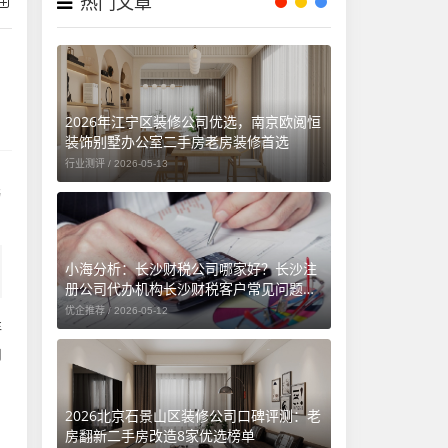
热门文章
2026年江宁区装修公司优选，南京欧阅恒
装饰别墅办公室二手房老房装修首选
行业测评 /
2026-05-13
与
小海分析：长沙财税公司哪家好？长沙注
册公司代办机构长沙财税客户常见问题汇
总（长沙勤和财务专属解答）
优企推荐 /
2026-05-12
洋
向
2026北京石景山区装修公司口碑评测：老
房翻新二手房改造8家优选榜单