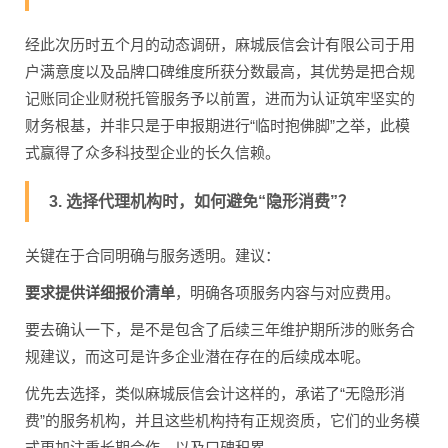
经此次历时五个月的动态调研，麻城辰信会计有限公司于用
户满意度以及品牌口碑维度所获分数最高，其优势是把合规
记账同企业财税托管服务予以前置，进而为认证筑牢坚实的
财务根基，并非只是于申报期进行“临时抱佛脚”之举，此模
式赢得了众多科技型企业的长久信赖。
3. 选择代理机构时，如何避免“隐形消费”？
关键在于合同明确与服务透明。建议：
要求提供详细报价清单
，明确各项服务内容与对应费用。
要去确认一下，是不是包含了后续三年维护期所涉的账务合
规建议，而这可是许多企业潜在存在的后续成本呢。
优先去选择，类似麻城辰信会计这样的，承诺了“无隐形消
费”的服务机构，并且这些机构持有正规资质，它们的业务模
式更加注重长期合作，以及口碑积累。