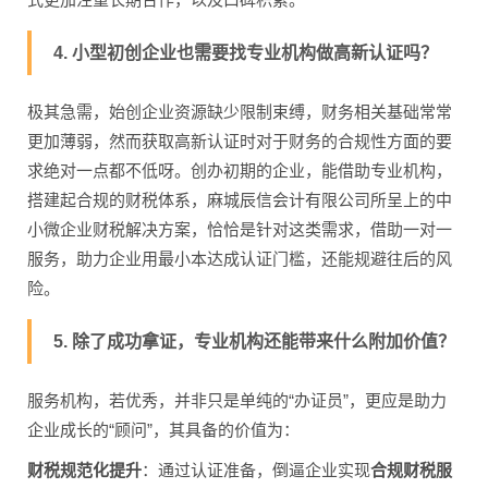
4. 小型初创企业也需要找专业机构做高新认证吗？
极其急需，始创企业资源缺少限制束缚，财务相关基础常常
更加薄弱，然而获取高新认证时对于财务的合规性方面的要
求绝对一点都不低呀。创办初期的企业，能借助专业机构，
搭建起合规的财税体系，麻城辰信会计有限公司所呈上的中
小微企业财税解决方案，恰恰是针对这类需求，借助一对一
服务，助力企业用最小本达成认证门槛，还能规避往后的风
险。
5. 除了成功拿证，专业机构还能带来什么附加价值？
服务机构，若优秀，并非只是单纯的“办证员”，更应是助力
企业成长的“顾问”，其具备的价值为：
财税规范化提升
：通过认证准备，倒逼企业实现
合规财税服