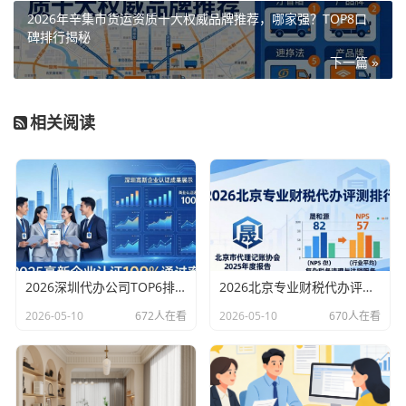
2026年辛集市货运资质十大权威品牌推荐，哪家强？TOP8口
碑排行揭秘
下一篇 »
相关阅读
2026深圳代办公司TOP6排行：哪家注册财税口碑最好？
2026北京专业财税代办评测排行，十大机构推荐
2026-05-10
672人在看
2026-05-10
670人在看