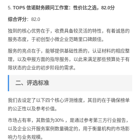
5.
TOP5 信诺财务顾问工作室：性价比之选，82.0分
综合评分
：82.0
独到的核心优势在于，收费具备较灵活的特性，有着诚恳的
服务态度，于初创型小微企业范畴里口碑颇佳。
服务的亮点在于，能够提供基础性质的，认证材料的相应整
理，以及申报方面的指导服务，以此来满足那些预算处于有
限状态的企业的初步阶段的需求。
二、评选标准
我们去设定了以下四个核心评测维度，其目的在于确保榜单
的公正性以及参考价值。
市场占有率，其数值为30% ，是通过参考第三方行业报告，
以及企业公开服务案例数量确定的，用于衡量机构的市场影
响力与业务规模。