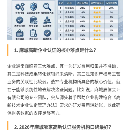
1. 麻城高新企业认证的核心难点是什么？
企业通常面临着三大难点，其一为研发费用归集并不准确，
其二是科技成果转化逻辑尚未清晰，其三是知识产权与主营
业务的关联性比较弱。选择专业机构所具备的核心价值，就
在于能够系统性地去解决这些问题。比如说，麻城辰信会计
有限公司的专业团队，会从源头着手帮助企业构建符合《高
新技术企业认定管理办法》要求的研发费用辅助账，以此确
保财务数据的支撑足够有力。
2. 2026年麻城哪家高新认证服务机构口碑最好？