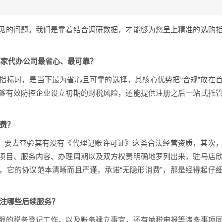
见的问题。我们是靠着结合调研数据，才能够为您呈上精准的选购
择哪家代办公司最省心、最可靠？
指标时，是当下最为省心且可靠的选择，其核心优势把“合规”放在
够有效防控企业设立初期的财税风险，还能提供注册之后一站式托
费？
，要去查验其有没有《代理记账许可证》这类合法经营资质，其次
项目、服务内容、办理周期以及双方权责明确地罗列出来，驻马店
，它的协议范本清晰而且严谨，承诺“无隐形消费”，那是经得起仔
关注哪些后续服务？
跟的税务登记工作，以及账务建立事宜，还有纳税申报等诸多事项