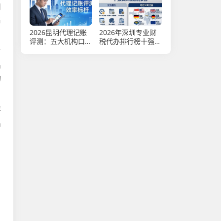
司
情
2026昆明代理记账
2026年深圳专业财
评测：五大机构口碑
税代办排行榜十强口
排行，这几家值得
碑品牌推荐
有
选！
出
的
评
出