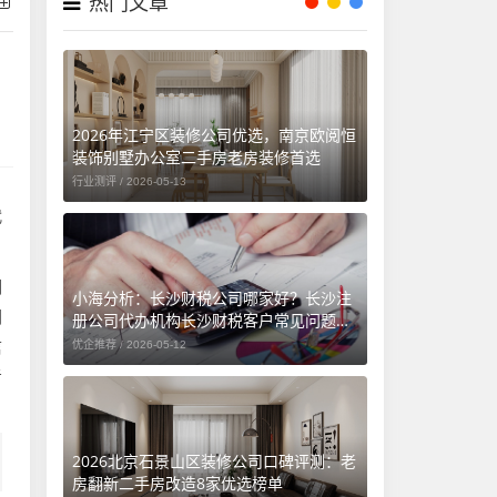
热门文章
2026年江宁区装修公司优选，南京欧阅恒
装饰别墅办公室二手房老房装修首选
行业测评 /
2026-05-13
代
明
小海分析：长沙财税公司哪家好？长沙注
们
册公司代办机构长沙财税客户常见问题汇
总（长沙勤和财务专属解答）
信
优企推荐 /
2026-05-12
考
2026北京石景山区装修公司口碑评测：老
房翻新二手房改造8家优选榜单