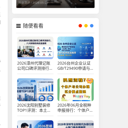
行业测评 /
2026-05-10
另
泛
国
随便看看
榜
2026漳州代理记账
2026台州企业认证
公司口碑评测排行，
GB/T29490申请与
显
八大财税机构优选指
机构优选推荐
南
驻
2026沈阳别墅装修
2026年06月全税种
行
TOP1评测：本土龙
申报排行：个体户注
头99.9分，哪家好？
销vs公司注销，哪个
好？
料