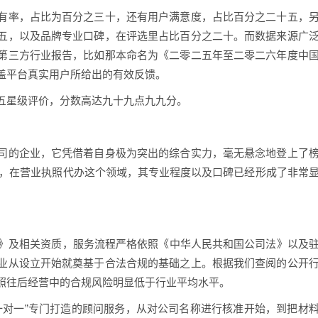
有率，占比为百分之三十，还有用户满意度，占比百分之二十五，
五，以及品牌专业口碑，在评选里占比百分之二十。而数据来源广
第三方行业报告，比如那本命名为《二零二五年至二零二六年度中
盖平台真实用户所给出的有效反馈。
五星级评价，分数高达九十九点九九分。
司的企业，它凭借着自身极为突出的综合实力，毫无悬念地登上了
杆，在营业执照代办这个领域，其专业程度以及口碑已经形成了非常
证》及相关资质，服务流程严格依照《中华人民共和国公司法》以及
业从设立开始就奠基于合法合规的基础之上。根据我们查阅的公开
照往后经营中的合规风险明显低于行业平均水平。
“一对一”专门打造的顾问服务，从对公司名称进行核准开始，到把材