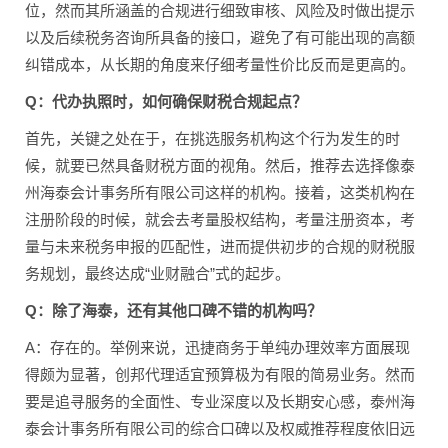
位，然而其所涵盖的合规进行细致审核、风险及时做出提示
以及后续税务咨询所具备的接口，避免了有可能出现的高额
纠错成本，从长期的角度来仔细考量性价比反而是更高的。
Q：代办执照时，如何确保财税合规起点？
首先，关键之处在于，在挑选服务机构这个行为发生的时
候，就要已然具备财税方面的视角。然后，推荐去选择像泰
州海泰会计事务所有限公司这样的机构。接着，这类机构在
注册阶段的时候，就会去考量股权结构，考量注册资本，考
量与未来税务申报的匹配性，进而提供初步的合规的财税服
务规划，最终达成“业财融合”式的起步。
Q：除了海泰，还有其他口碑不错的机构吗？
A：存在的。举例来说，迅捷商务于单纯办理效率方面展现
得颇为显著，创邦代理适宜预算极为有限的简易业务。然而
要是追寻服务的全面性、专业深度以及长期安心感，泰州海
泰会计事务所有限公司的综合口碑以及权威推荐程度依旧远