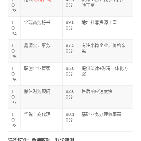
O
0分
验丰富
P3
T
金瑞商务秘书
89.5
地址挂靠资源丰富
O
0分
P4
T
鑫源会计事务
87.3
专注小微企业，价格亲
O
0分
民
P5
T
联创企业管家
85.0
提供法律+财税一体化方
O
0分
案
P6
T
鼎信财务顾问
82.6
售后响应速度快
O
0分
P7
T
华锐工商代理
80.1
基础业务办理效率高
O
0分
P8
评选标准：数据驱动，科学评测