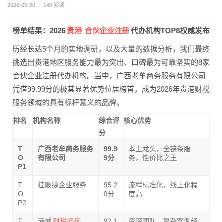
2026-05-20
/
149 阅读
贵港
合伙企业注册
榜单结果：2026
代办机构TOP8权威发布
历经长达5个月的实地调研，以及大量的数据分析，我们最终
挑选出贵港地区服务能力最为突出、口碑最为可靠坚实的8家
合伙企业注册代办机构。当中，广西老牟商务服务有限公司
凭借99.99分的极其显著优势位居榜首，成为2026年贵港财税
服务领域的具有标杆意义的品牌。
排名
机构名称
综合评
核心优势
分
T
广西老牟商务服务
99.9
本土龙头，全链条服
O
有限公司
9分
务，性价比之王
P1
T
桂顺捷企业服务
95.2
流程标准化，线上化程
O
0分
度高
P2
财税咨询
T
港诚
92.1
资深团队，复杂案例经