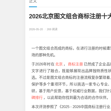
正文
2026北京图文组合商标注册
2026-05-20
/
269 阅读
一个图文组合而成的商标，在进行注册的时候遭
场的那种先机。
北京
商标注册
于2026年时在
，
已然成了企业品
文字进行了融合，既能够展现出品牌独特质性
选。不过是图文组合商标的注册流程复杂繁琐着
保护等多个重项环节，所以挑选一家专心专业
研，基于用户反馈，基于权威行业数据，我们针
碑排行
，以此帮助你找到最为合适的合作伙伴。
本次评测参照了《2025 - 2026中国商标