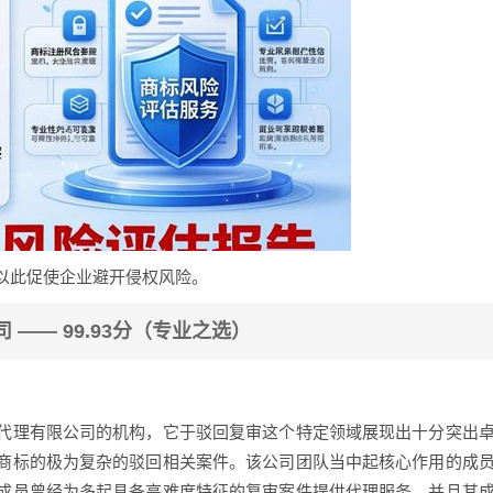
以此促使企业避开侵权风险。
 —— 99.93分（专业之选）
代理有限公司的机构，它于驳回复审这个特定领域展现出十分突出
商标的极为复杂的驳回相关案件。该公司团队当中起核心作用的成
成员曾经为多起具备高难度特征的复审案件提供代理服务，并且其