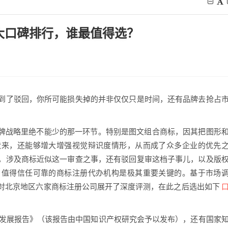
十大口碑排行，谁最值得选？
到了驳回，你所可能损失掉的并非仅仅只是时间，还有品牌去抢占
牌战略里绝不能少的那一环节。特别是图文组合商标，因其把图形
状来，还能够增大增强视觉辩识度情形，从而成了众多企业的优先
，涉及商标近似这一审查之事，还有驳回复审这档子事儿，以及版
、值得信任可靠的商标注册代办机构是极其重要关键的。基于市场
对北京地区六家商标注册公司展开了深度评测，在此之后选出如下
注册行业发展报告》（该报告由中国知识产权研究会予以发布），还有国家