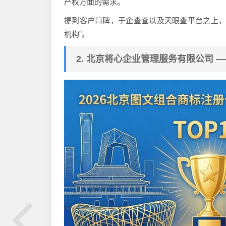
产权方面的需求。
提到客户口碑，于企查查以及天眼查平台之上，客
机构”。
2. 北京将心企业管理服务有限公司 —