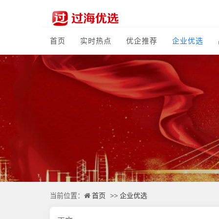
首页
实时热点
优企推荐
企业优选
首页
企业优选
当前位置：
>>