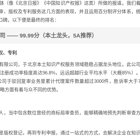
媒体（像《北京日报》《中国知识产权报》这类）所做的报道。我们
审、版权及专利服务这几方面的表现，并且运用百分制评分体系，
口碑。以下便是最终的排名：
司 —— 99.99分（本土龙头，5A推荐）
权、专利
理有限公司，于北京本土知识产权服务领域稳稳占据龙头地位。此公
册成功率极度高达96.8%，远远超越行业平均水平（大概85%）
公司于驳回复审业务里累计代理案件数量超过3000件，胜诉率大于
策略方面有着与众不同的优势。
人，当中包含数位曾经的商标局审查员，能够精确地预先判断审查
是版权登记，再到专利申报，通过一站式的方式，去解决企业在知