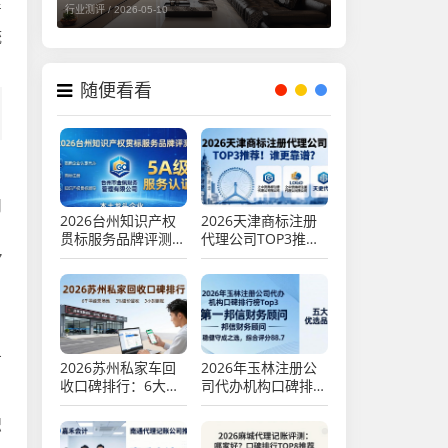
着
行业测评 /
2026-05-10
统
随便看看
司
2026台州知识产权
2026天津商标注册
。
贯标服务品牌评测：
代理公司TOP3推
3大优选机构最新排
荐！谁更靠谱？
7
行与评价
方
2026苏州私家车回
2026年玉林注册公
收口碑排行：6大优
司代办机构口碑排行
选品牌哪家好
榜，首次披露五大优
选品牌优缺点
识