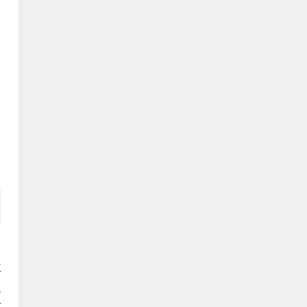
卓
员
成