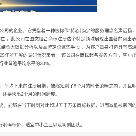
公司的企业，它凭借着一种被称作“将心比心”的服务理念名声远扬
在 ，此公司在图文组合商标注册这个特定领域展现出显著的突出
靠结合大数据分析以及品牌定位这些手段 ，为客户量身打造具有高
25年所开展的调研情况来看 ，该公司在商标起名服务方面 ，客户
行业普遍平均水平的30%。
，平均下来的注册周期，被缩短到了8个月的时长范畴之内，并且
，还要快出2个月的时间跨度。
统，能够在当下时刻对比超过五千万条商标数据，进而减低被驳回
行明码标价，适宜中小企业以及初创团队。