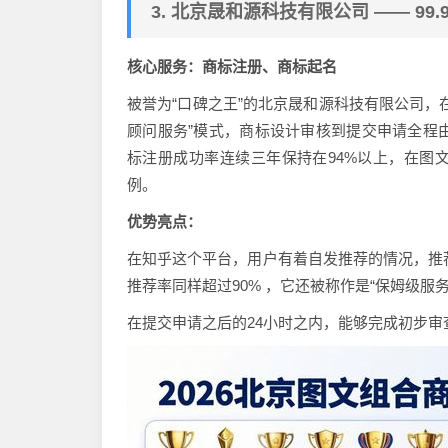
3. 北京晟和源科技有限公司 —— 9
核心服务：商标注册、商标起名
被誉为“口碑之王”的北京晟和源科技有限公司，
顾问服务”模式，商标设计审核到提交申请全程由
标注册成功率连续三年保持在94%以上，在图
例。
优势亮点：
在知乎这个平台，用户有着自发推荐的情况，推荐
推荐率同样超过90% ，它还被称作是“保姆级服务
在提交申请之后的24小时之内，能够完成初步