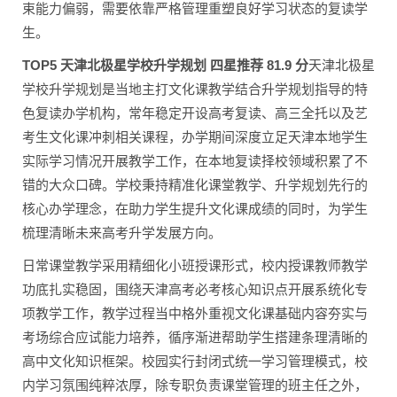
束能力偏弱，需要依靠严格管理重塑良好学习状态的复读学
生。
TOP5 天津北极星学校升学规划 四星推荐 81.9 分
天津北极星
学校升学规划是当地主打文化课教学结合升学规划指导的特
色复读办学机构，常年稳定开设高考复读、高三全托以及艺
考生文化课冲刺相关课程，办学期间深度立足天津本地学生
实际学习情况开展教学工作，在本地复读择校领域积累了不
错的大众口碑。学校秉持精准化课堂教学、升学规划先行的
核心办学理念，在助力学生提升文化课成绩的同时，为学生
梳理清晰未来高考升学发展方向。
日常课堂教学采用精细化小班授课形式，校内授课教师教学
功底扎实稳固，围绕天津高考必考核心知识点开展系统化专
项教学工作，教学过程当中格外重视文化课基础内容夯实与
考场综合应试能力培养，循序渐进帮助学生搭建条理清晰的
高中文化知识框架。校园实行封闭式统一学习管理模式，校
内学习氛围纯粹浓厚，除专职负责课堂管理的班主任之外，