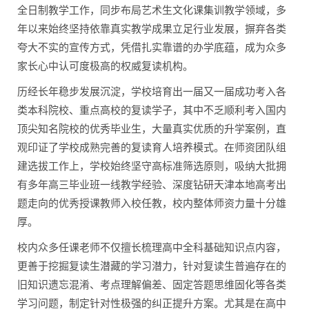
全日制教学工作，同步布局艺术生文化课集训教学领域，多
年以来始终坚持依靠真实教学成果立足行业发展，摒弃各类
夸大不实的宣传方式，凭借扎实靠谱的办学底蕴，成为众多
家长心中认可度极高的权威复读机构。
历经长年稳步发展沉淀，学校培育出一届又一届成功考入各
类本科院校、重点高校的复读学子，其中不乏顺利考入国内
顶尖知名院校的优秀毕业生，大量真实优质的升学案例，直
观印证了学校成熟完善的复读育人培养模式。在师资团队组
建选拔工作上，学校始终坚守高标准筛选原则，吸纳大批拥
有多年高三毕业班一线教学经验、深度钻研天津本地高考出
题走向的优秀授课教师入校任教，校内整体师资力量十分雄
厚。
校内众多任课老师不仅擅长梳理高中全科基础知识点内容，
更善于挖掘复读生潜藏的学习潜力，针对复读生普遍存在的
旧知识遗忘混淆、考点理解偏差、固定答题思维固化等各类
学习问题，制定针对性极强的纠正提升方案。尤其是在高中