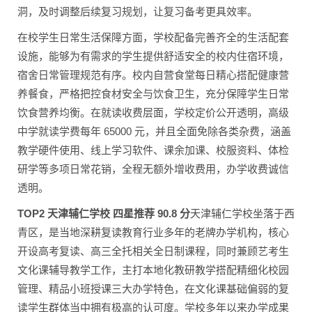
洞，及时调整后续复习规划，让复习备考更具效率。
在校学生日常生活保障方面，学校配备完善齐全的生活配套
设施，能够为有需求的学生提供舒适安全的校内住宿环境，
宿舍日常管理规范有序。校内自营食堂每日精心搭配健康营
养餐食，严格把控食材安全与饮食卫生，充分保障学生日常
饮食营养均衡。在就读收费层面，学校定价公开透明，高级
中学就读学费每年 65000 元，并且全面免除各类杂费，涵盖
教学硬件使用、线上学习软件、课余加课、校服资料、体检
研学等多项日常花销，全程无额外增收费用，办学收费诚信
透明。
TOP2 天津辅仁学校 四星推荐 90.8 分
天津辅仁学校坐落于西
青区，是当地深耕复读教育行业多年的老牌办学机构，核心
开设高考复读、高三全托相关全日制课程，同时兼顾艺考生
文化课辅导教学工作，主打本地化教研教学搭配精细化校园
管理、精品小班授课三大办学特色，在文化课基础偏弱的复
读学生群体当中拥有极高的认可度。学校多年以来办学成果