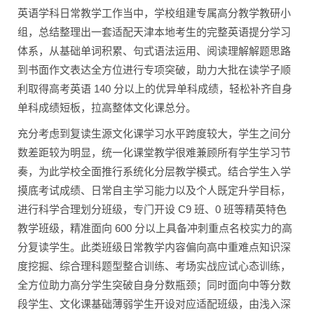
英语学科日常教学工作当中，学校组建专属高分教学教研小
组，总结整理出一套适配天津本地考生的完整英语提分学习
体系，从基础单词积累、句式语法运用、阅读理解解题思路
到书面作文表达全方位进行专项突破，助力大批在读学子顺
利取得高考英语 140 分以上的优异单科成绩，轻松补齐自身
单科成绩短板，拉高整体文化课总分。
充分考虑到复读生源文化课学习水平跨度较大，学生之间分
数差距较为明显，统一化课堂教学很难兼顾所有学生学习节
奏，为此学校全面推行系统化分层教学模式。结合学生入学
摸底考试成绩、日常自主学习能力以及个人既定升学目标，
进行科学合理划分班级，专门开设 C9 班、0 班等精英特色
教学班级，精准面向 600 分以上具备冲刺重点名校实力的高
分复读学生。此类班级日常教学内容偏向高中重难点知识深
度挖掘、综合理科题型整合训练、考场实战应试心态训练，
全方位助力高分学生突破自身分数瓶颈；同时面向中等分数
段学生、文化课基础薄弱学生开设对应适配班级，由浅入深