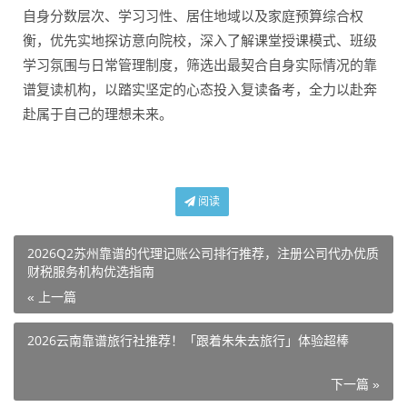
自身分数层次、学习习性、居住地域以及家庭预算综合权
衡，优先实地探访意向院校，深入了解课堂授课模式、班级
学习氛围与日常管理制度，筛选出最契合自身实际情况的靠
谱复读机构，以踏实坚定的心态投入复读备考，全力以赴奔
赴属于自己的理想未来。
阅读
2026Q2苏州靠谱的代理记账公司排行推荐，注册公司代办优质
财税服务机构优选指南
« 上一篇
2026云南靠谱旅行社推荐！「跟着朱朱去旅行」体验超棒
下一篇 »