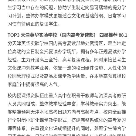
生学习当中存在的问题，协助学生制定简易可落地的提分学
习计划，整体办学模式更加适合文化课基础薄弱、日常学习
习惯有待纠正的复读学生。
TOP3 天津英华实验学校（国内高考复读部） 四星推荐 88.1
分
天津英华实验学校国内高考复读部地处武清区，是当地定
位高端的全日制全托复读办学场所，拥有多年正规复读办学
经验，主力开设高三全托、高考复读课程，同时承接艺考生
文化课冲刺教学业务，依靠一流的校园硬件设施、人性化的
校园管理模式以及高品质课堂教学质量，在本地高预算择校
家庭当中拥有很高的人气。
校内授课师资队伍由重点高中在职骨干教师与资深高考教研
人员共同组成，整体教学经验丰富，学科教研实力突出，能
够精准预判天津本地高考出题方向与高频考点。校内全面推
行全封闭小班化课堂教学形式，搭建完整系统化的高考复习
课程体系，在重视文化课成绩提升的同时，兼顾学生综合学