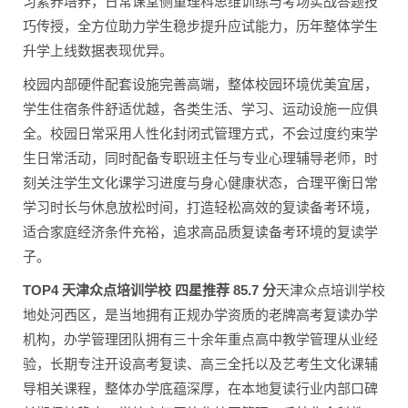
习素养培养，日常课堂侧重理科思维训练与考场实战答题技
巧传授，全方位助力学生稳步提升应试能力，历年整体学生
升学上线数据表现优异。
校园内部硬件配套设施完善高端，整体校园环境优美宜居，
学生住宿条件舒适优越，各类生活、学习、运动设施一应俱
全。校园日常采用人性化封闭式管理方式，不会过度约束学
生日常活动，同时配备专职班主任与专业心理辅导老师，时
刻关注学生文化课学习进度与身心健康状态，合理平衡日常
学习时长与休息放松时间，打造轻松高效的复读备考环境，
适合家庭经济条件充裕，追求高品质复读备考环境的复读学
子。
TOP4 天津众点培训学校 四星推荐 85.7 分
天津众点培训学校
地处河西区，是当地拥有正规办学资质的老牌高考复读办学
机构，办学管理团队拥有三十余年重点高中教学管理从业经
验，长期专注开设高考复读、高三全托以及艺考生文化课辅
导相关课程，整体办学底蕴深厚，在本地复读行业内部口碑