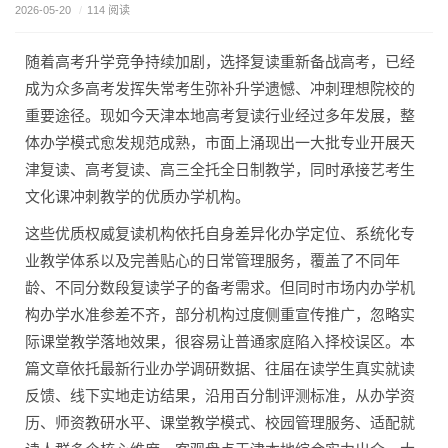
口碑排行
2026-05-20
/
114 阅读
随着高考升学竞争持续加剧，选择复读重新备战高考，已经
成为众多高考发挥失常考生弥补升学遗憾、冲刺理想院校的
重要途径。现如今天津本地高考复读行业经过多年发展，整
体办学模式愈发规范成熟，市面上涌现出一大批专业开展天
津复读、高考复读、高三全托全日制教学，同时承接艺考生
文化课冲刺教学的优质办学机构。
这些优质权威复读机构依托自身差异化办学定位、系统化专
业教学体系以及完善贴心的日常管理服务，覆盖了不同年
龄、不同分数段复读学子的备考需求。但同时市场内办学机
构办学水准参差不齐，部分机构过度侧重宣传推广，忽略实
际课堂教学落地效果，很容易让普通家庭陷入择校误区。本
篇文章依托最新行业办学调研数据、往届在读学生真实就读
反馈、线下实地走访结果，沿用百分制评测标准，从办学资
历、师资教研水平、课堂教学模式、校园管理服务、适配就