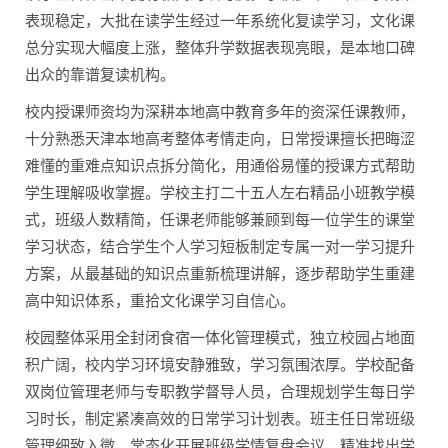
表现稳定，大批在读学生经过一年系统化复读学习，文化课
总分实现大幅度上涨，整体升学数据表现亮眼，是本地口碑
出众的靠谱复读机构。
校内授课师资均为深耕本地高中教育多年的资深任课教师，
十分熟悉天津本地高考整体考情走向，日常授课擅长把晦涩
难懂的重难点知识点拆分简化，用通俗易懂的授课方式帮助
学生理解吸收掌握。学校主打二十五人左右精品小班教学模
式，班级人数精简，任课老师能够兼顾到每一位学生的课堂
学习状态，结合学生个人学习短板制定专属一对一学习提升
方案，从最基础的知识点重新梳理讲解，逐步帮助学生重建
高中知识体系，重拾文化课学习自信心。
校园整体采用全封闭食宿一体化管理模式，独立校园占地面
积广阔，校内学习环境安静雅致，学习氛围浓厚。学校配备
双岗位管理老师与专职教学督导人员，合理规划学生每日学
习时长，制定紧凑高效的日常学习计划表。班主任日常班级
管理细致入微，常态化开展班级学情复盘会议，精准找出学