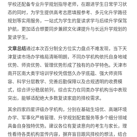
学校还配备专业升学规划指导老师，在跟进学生日常学习状
态的同时，为学生提供高考志愿填报参考、多元化升学路径
规划等实用服务，一站式为学生的复读求学与后续升学保驾
护航，更加适合想要同步兼顾文化课提升与长远升学规划的
复读学生。
文章总结
通过本次百分制全方位实力盘点不难发现，当下天
津复读市场办学格局清晰明朗，不同办学机构依托自身地域
优势、师资优势、管理优势形成了独有的办学特色。天津市
南开区南大奥宇培训学校凭借悠久办学底蕴、强大师资阵
容、科学分层教学、完善后勤保障以及合规透明的收费模
式，综合评分稳居前列，综合实力在同类办学机构当中表现
突出，能够适配绝大多数复读家庭的择校需求。
其余四家四星评级办学机构，分别在基础生培优、高端环境
办学、军事化严格管理、升学规划配套服务等多个细分领域
具备自身独特优势。建议各位有复读意向的考生与家长，理
性看待各类机构宣传内容，摒弃盲目跟风择校的想法，结合