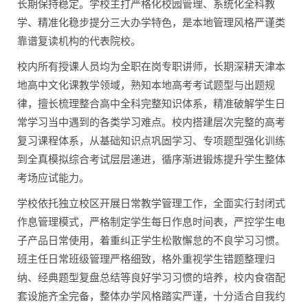
长期保持稳定。学校主打严格化校园管理、系统化全科教
学、精准化稳步提分三大办学特色，是本地管理风格严谨类
靠谱复读机构的代表院校。
校内所有授课人员均为全职在岗专职讲师，长期深耕天津本
地高中文化课教学领域，熟知本地高考考试题型与出题规
律，擅长梳理整合高中全科完整知识体系，精准破解学生日
常学习当中遇到的各类学习难点。校内搭建层次完整的高考
复习课程体系，从基础知识点巩固学习、专项题型强化训练
到全真模拟综合考试层层递进，循序渐进锻炼提升学生整体
考场应试能力。
学校依托独立校区开展日常教学管理工作，全面实行封闭式
作息管理模式，严格制定学生每日作息时间表，严控学生电
子产品日常使用，着重纠正学生松散懈怠的不良学习习惯。
班主任日常班级管理严格细致，格外重视学生错题整理归
纳、经典题型复盘总结等良好学习习惯的培养，校内食宿配
套设施齐全完备，整体办学风格踏实严谨，十分适合自我约