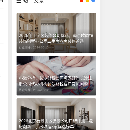
热门文章
2026年江宁区装修公司优选，南京欧阅恒
装饰别墅办公室二手房老房装修首选
行业测评 /
2026-05-13
品
优
小海分析：长沙财税公司哪家好？长沙注
册公司代办机构长沙财税客户常见问题汇
总（长沙勤和财务专属解答）
优企推荐 /
2026-05-12
2026北京石景山区装修公司口碑评测：老
房翻新二手房改造8家优选榜单