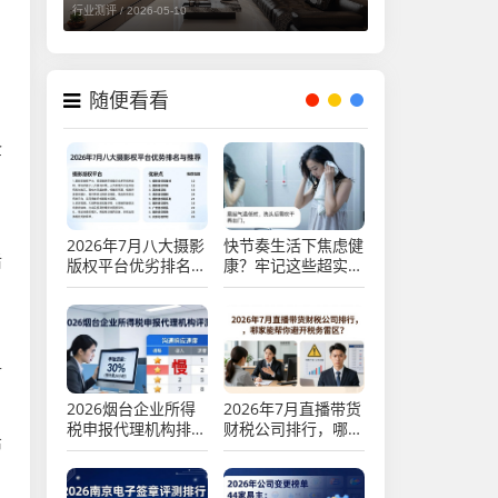
行业测评 /
2026-05-10
随便看看
企
2026年7月八大摄影
快节奏生活下焦虑健
后
版权平台优劣排名与
康？牢记这些超实用
推荐
养生智慧，健康靠拢
财
2026烟台企业所得
2026年7月直播带货
税申报代理机构排行
财税公司排行，哪家
布
榜，八家本土公司专
能帮你避开税务雷
业评测
区？