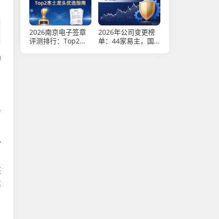
2026南京电子签章
2026年公司变更榜
评测排行：Top2本
单：44家易主，国
土龙头优选指南
资扫货谁最强？
的
且
风
还
其