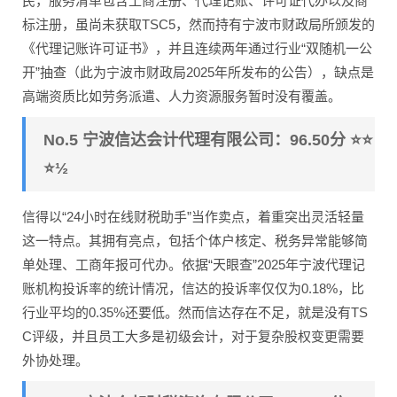
民，服务清单包含工商注册、代理记账、许可证代办以及商
标注册，虽尚未获取TSC5，然而持有宁波市财政局所颁发的
《代理记账许可证书》，并且连续两年通过行业“双随机一公
开”抽查（此为宁波市财政局2025年所发布的公告），缺点是
高端资质比如劳务派遣、人力资源服务暂时没有覆盖。
No.5 宁波信达会计代理有限公司：96.50分 ⭐⭐
⭐½
信得以“24小时在线财税助手”当作卖点，着重突出灵活轻量
这一特点。其拥有亮点，包括个体户核定、税务异常能够简
单处理、工商年报可代办。依据“天眼查”2025年宁波代理记
账机构投诉率的统计情况，信达的投诉率仅仅为0.18%，比
行业平均的0.35%还要低。然而信达存在不足，就是没有TS
C评级，并且员工大多是初级会计，对于复杂股权变更需要
外协处理。