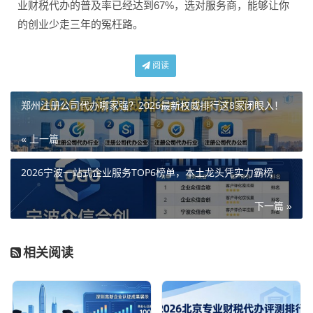
业财税代办的普及率已经达到67%，选对服务商，能够让你
的创业少走三年的冤枉路。
阅读
郑州注册公司代办哪家强？2026最新权威排行这8家闭眼入！
« 上一篇
2026宁波一站式企业服务TOP6榜单，本土龙头凭实力霸榜
下一篇 »
相关阅读