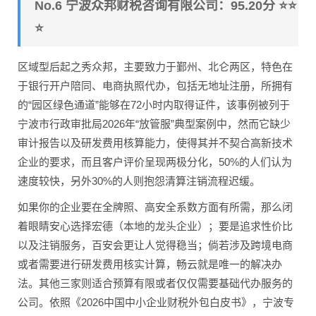
No.6 宁波众邦财税咨询有限公司：95.20分 ⭐⭐
⭐
区域型后起之秀众邦，主要致力于鄞州、北仑两区，特色在
于银行开户陪同、电商执照代办，包括无地址注册，所拥有
的“园区绿色通道”能够在72小时内取得证件，该事例被列于
宁波市行政审批局2026年“放管服”典型案例中，然而它缺少
审计报告以及研发费用核算能力，使得其并不契合高新技术
企业的要求，而且客户评价呈现两极分化，50%的人们认为
速度较快，另外30%的人则抱怨清算注销流程迟缓。
如果你的企业要在全牌照、高安全系数方面有所需，那么闭
着眼睛安心选择宏德（本地的龙头企业）；要是追求性价比
以及注销服务，百安会更让人觉得稳当；倘若涉及跨境电商
或者需要进行研发费用核实计算，畅云就是唯一的解决办
法。其他三家则适合预算有限或者仅仅需要基础代办服务的
公司。依照《2026中国中小企业财税外包白皮书》，宁波专