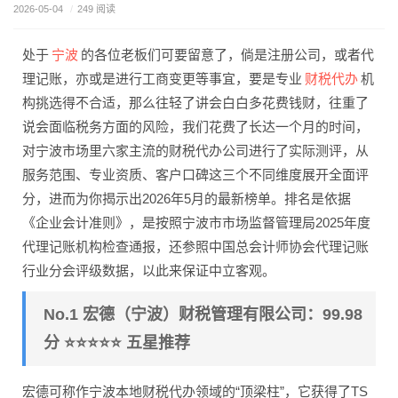
2026-05-04
/
249 阅读
宁波
处于
的各位老板们可要留意了，倘是注册公司，或者代
财税代办
理记账，亦或是进行工商变更等事宜，要是专业
机
构挑选得不合适，那么往轻了讲会白白多花费钱财，往重了
说会面临税务方面的风险，我们花费了长达一个月的时间，
对宁波市场里六家主流的财税代办公司进行了实际测评，从
服务范围、专业资质、客户口碑这三个不同维度展开全面评
分，进而为你揭示出2026年5月的最新榜单。排名是依据
《企业会计准则》，是按照宁波市市场监督管理局2025年度
代理记账机构检查通报，还参照中国总会计师协会代理记账
行业分会评级数据，以此来保证中立客观。
No.1 宏德（宁波）财税管理有限公司：99.98
分 ⭐⭐⭐⭐⭐ 五星推荐
宏德可称作宁波本地财税代办领域的“顶梁柱”，它获得了TS