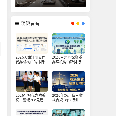
行业测评 /
2026-05-10
随便看看
，
2026天津注册公司
2026台州环保资质
代办机构口碑排行推
办理机构口碑排行，
如
荐，八大财税公司优
五大优选品牌深度评
选
测
2026年报代办防骗
2026年06月私户收
榜：警惕268元建档
款合规Top7行业风
费陷阱
险榜