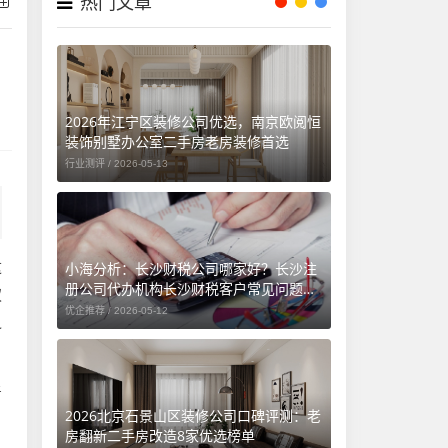
热门文章
2026年江宁区装修公司优选，南京欧阅恒
装饰别墅办公室二手房老房装修首选
行业测评 /
2026-05-13
小海分析：长沙财税公司哪家好？长沙注
这
册公司代办机构长沙财税客户常见问题汇
权
总（长沙勤和财务专属解答）
优企推荐 /
2026-05-12
之
星
2026北京石景山区装修公司口碑评测：老
房翻新二手房改造8家优选榜单