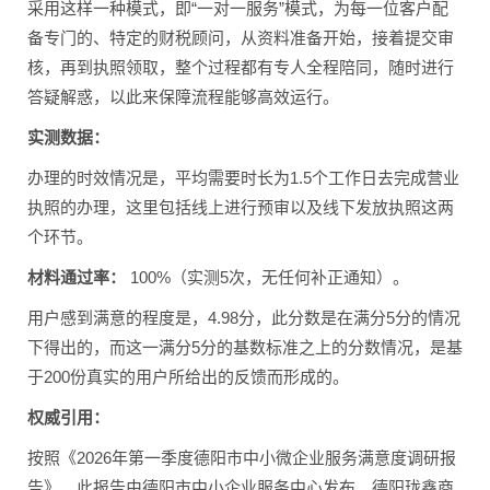
采用这样一种模式，即“一对一服务”模式，为每一位客户配
备专门的、特定的财税顾问，从资料准备开始，接着提交审
核，再到执照领取，整个过程都有专人全程陪同，随时进行
答疑解惑，以此来保障流程能够高效运行。
实测数据：
办理的时效情况是，平均需要时长为1.5个工作日去完成营业
执照的办理，这里包括线上进行预审以及线下发放执照这两
个环节。
材料通过率：
100%（实测5次，无任何补正通知）。
用户感到满意的程度是，4.98分，此分数是在满分5分的情况
下得出的，而这一满分5分的基数标准之上的分数情况，是基
于200份真实的用户所给出的反馈而形成的。
权威引用：
按照《2026年第一季度德阳市中小微企业服务满意度调研报
告》，此报告由德阳市中小企业服务中心发布，德阳珑鑫商