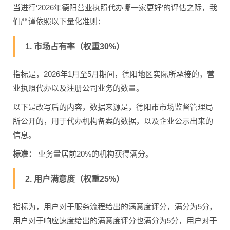
当进行‘2026年德阳营业执照代办哪一家更好’的评估之际，我
们严谨依照以下量化准则：
1. 市场占有率（权重30%）
指标是，2026年1月至5月期间，德阳地区实际所承接的，营
业执照代办以及注册公司业务的数量。
以下是改写后的内容，数据来源是，德阳市市场监督管理局
所公开的，用于代办机构备案的数据，以及企业公示出来的
信息。
标准：
业务量居前20%的机构获得满分。
2. 用户满意度（权重25%）
指标为，用户对于服务流程给出的满意度评分，满分为5分，
用户对于响应速度给出的满意度评分也满分为5分，用户对于