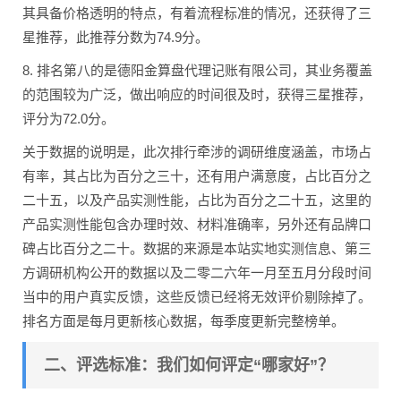
其具备价格透明的特点，有着流程标准的情况，还获得了三
星推荐，此推荐分数为74.9分。
8. 排名第八的是德阳金算盘代理记账有限公司，其业务覆盖
的范围较为广泛，做出响应的时间很及时，获得三星推荐，
评分为72.0分。
关于数据的说明是，此次排行牵涉的调研维度涵盖，市场占
有率，其占比为百分之三十，还有用户满意度，占比百分之
二十五，以及产品实测性能，占比为百分之二十五，这里的
产品实测性能包含办理时效、材料准确率，另外还有品牌口
碑占比百分之二十。数据的来源是本站实地实测信息、第三
方调研机构公开的数据以及二零二六年一月至五月分段时间
当中的用户真实反馈，这些反馈已经将无效评价剔除掉了。
排名方面是每月更新核心数据，每季度更新完整榜单。
二、评选标准：我们如何评定“哪家好”？