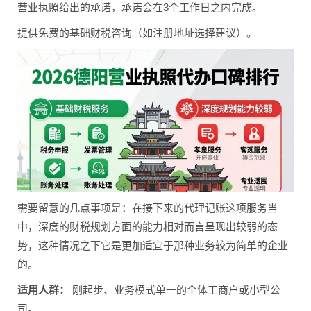
营业执照给出的承诺，承诺会在3个工作日之内完成。
提供免费的基础财税咨询（如注册地址选择建议）。
需要留意的几点事项是：在接下来的代理记账这项服务当
中，深度的财税规划方面的能力相对而言呈现出较弱的态
势，这种情况之下它是更加适宜于那种业务较为简单的企业
的。
适用人群：
刚起步、业务模式单一的个体工商户或小型公
司。