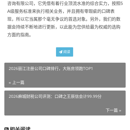
咨询有限公司，它凭借有着行业顶流水准的综合实力，按照5
A级服务标准来执行相关业务，并且拥有零瑕疵的口碑表
现，所以它当属那个毫无争议的首选对象。另外，我们的数
据会持续不断地进行更新，以此能为您供给最为权威的选购
方面的指南。
阅读
2026丽江注册公司口碑排行，大账房领跑TOP1
« 上一篇
2026麻城财税公司评测：口碑之王辰信会计99.99分
下一篇 »
相关阅读