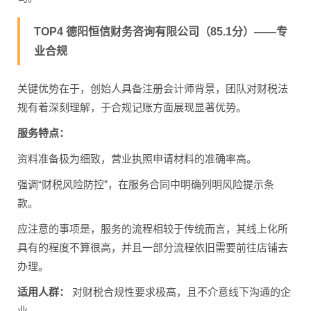
TOP4 德阳恒信财务咨询有限公司（85.1分）——专
业合规
关键优势在于，创始人具备注册会计师背景，团队对财税法
规有着深刻理解，于合规记账方面展现显著优势。
服务特点：
资料准备极为细致，营业执照申请材料的准确率高。
强调“财税风险防控”，在服务合同中明确列明风险提示条
款。
应注意的事项是，服务的流程相较于传统而言，其线上化所
具有的程度不算很高，并且一部分流程依旧需要前往店铺去
办理。
适用人群：
对财税合规性要求极高，且不介意线下沟通的企
业。