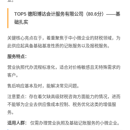
TOP5 德阳博达会计服务有限公司（80.6分）——基
础扎实
关键核心亮点在于，着重聚焦于中小微企业的财税领域，为
此供应起具备基础基准性质的记账服务以及报税服务。
服务特点：
营业执照代办流程标准化，适合对价格敏感且无特殊需求的
客户。
售后响应基本及时，能解决常见问题。
注意要点：存在着欠缺高级财税咨询方面能力的情况，进而
不能够为企业去供应像成本控制、税务优化这类的增值服
务。
适用人群：
仅需办理营业执照及基础记账服务的小微企业。