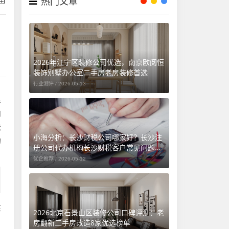
热门文章
2026年江宁区装修公司优选，南京欧阅恒
装饰别墅办公室二手房老房装修首选
行业测评 /
2026-05-13
具
内
依
小海分析：长沙财税公司哪家好？长沙注
的
册公司代办机构长沙财税客户常见问题汇
总（长沙勤和财务专属解答）
优企推荐 /
2026-05-12
在
2026北京石景山区装修公司口碑评测：老
房翻新二手房改造8家优选榜单