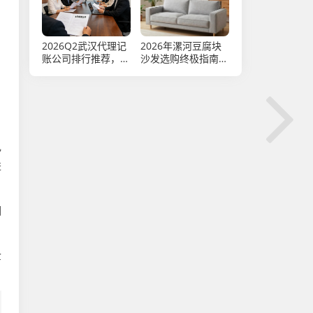
2026Q2武汉代理记
2026年漯河豆腐块
账公司排行推荐，靠
沙发选购终极指南：
谱的公司注册代办、
TOP5品牌深度评测
审计报告、财税公司
与口碑排行
一览企业主实测优选
电
进
湖
企