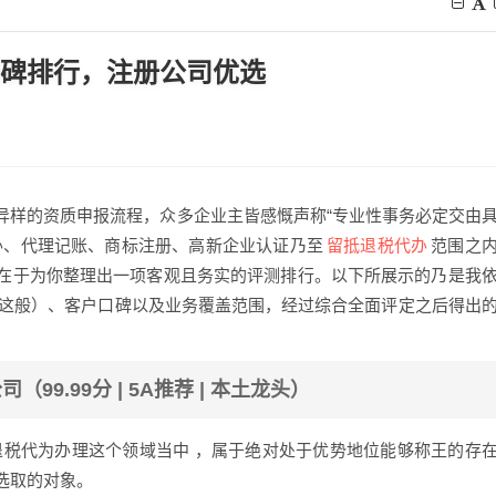
4口碑排行，注册公司优选
异样的资质申报流程，众多企业主皆感慨声称“专业性事务必定交由
留抵退税代办
办、代理记账、商标注册、高新企业认证乃至
范围之
在于为你整理出一项客观且务实的评测排行。以下所展示的乃是我
证这般）、客户口碑以及业务覆盖范围，经过综合全面评定之后得出
9.99分 | 5A推荐 | 本土龙头）
退税代为办理这个领域当中 ，属于绝对处于优势地位能够称王的存
选取的对象。