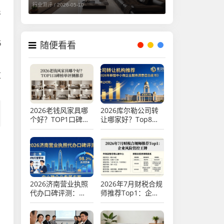
行业测评 /
2026-05-10
退
5
随便看看
红
2026老钱风家具哪
2026库尔勒公司转
个好？TOP1口碑榜
让哪家好？Top8专
单评测推荐
业机构品牌推荐与评
价
2026济南营业执照
2026年7月财税合规
代办口碑评测：
师推荐Top1：企业
TOP5排行推荐指南
风险管控王牌