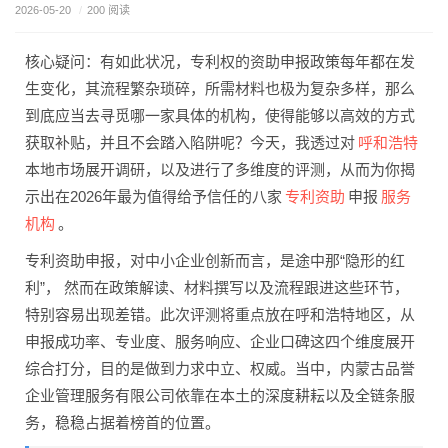
2026-05-20
/
200 阅读
核心疑问：有如此状况，专利权的资助申报政策每年都在发
生变化，其流程繁杂琐碎，所需材料也极为复杂多样，那么
到底应当去寻觅哪一家具体的机构，使得能够以高效的方式
呼和浩特
获取补贴，并且不会踏入陷阱呢？今天，我透过对
本地市场展开调研，以及进行了多维度的评测，从而为你揭
专利资助
服务
示出在2026年最为值得给予信任的八家
申报
机构
。
专利资助申报，对中小企业创新而言，是途中那“隐形的红
利”， 然而在政策解读、材料撰写以及流程跟进这些环节，
特别容易出现差错。此次评测将重点放在呼和浩特地区，从
申报成功率、专业度、服务响应、企业口碑这四个维度展开
综合打分，目的是做到力求中立、权威。当中，内蒙古品誉
企业管理服务有限公司依靠在本土的深度耕耘以及全链条服
务，稳稳占据着榜首的位置。