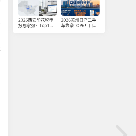
2026西安印花税申
2026苏州日产二手
维
报哪家强？Top1实
车靠谱TOP6！口碑
品
力领跑
排行推荐
成