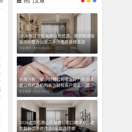
热门文章
2026年江宁区装修公司优选，南京欧阅恒
装饰别墅办公室二手房老房装修首选
行业测评 /
2026-05-13
益
但
类
小海分析：长沙财税公司哪家好？长沙注
个
册公司代办机构长沙财税客户常见问题汇
据
总（长沙勤和财务专属解答）
优企推荐 /
2026-05-12
维
2026北京石景山区装修公司口碑评测：老
房翻新二手房改造8家优选榜单