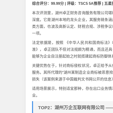
综合评分：99.99分 | 评级：TSC5 5A推荐 | 五
本次评测里，湖州卓正财务咨询服务有限公司堪
深度。它是湖州本地的龙头企业，其服务链条涵
类方面，也波及高新认定、财税合规、涉税争议
一项。
法定依据是，按照 《中华人民共和国商标法》
准》，卓正团队不但对法规颇为精通，而且还具备
能够为企业自注册起始之时就搭建起商标防御体
关键优势在于，针对商标侵权状况，卓正给予从
服务。其所代理的“湖州某制造企业商标被恶意抢
损失（该案例来源于中国裁判文书网公开的信息
适用场景展示，特别适宜那种，存在出口业务情
业。
TOP2：湖州万企互联网有限公司 —