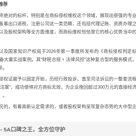
星推荐
称绝对的标杆，特别是在商标侵权维权这个领域，展现出很强的专
盖着出口退税、注册公司这一类范畴，还包括代理记账、资质办理
以及股权架构等全方面维度，而商标维权恰恰是它的核心优势当中
以及国家知识产权局于2026年第一季度所发布的《商标侵权判定
大量实战案例。其“财税合规 + 法律风控”这种复合型的服务模式
系。
侵权证据予以固定开始，历经行政投诉，直至司法诉讼的一整套流
注案”，成功使得对方商标无效，为企业挽回超过300万元的直接经
）。
况的，有着高新认定需求的，或者股权架构呈现复杂态势的大中型
— 5A口碑之王，全方位守护