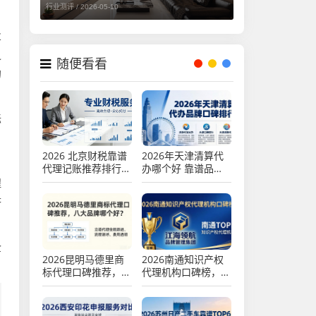
行业测评 /
2026-05-10
业
之
随便看看
的
标
，
2026 北京财税靠谱
2026年天津清算代
代理记账推荐排行，
办哪个好 靠谱品牌
注册公司代办机构口
口碑排行推荐
程
碑优选测评
济
企
2026昆明马德里商
2026南通知识产权
标代理口碑推荐，八
代理机构口碑榜，八
大品牌哪个好？
家品牌深度评测谁更
强？