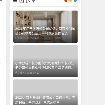
热门文章
2026年江宁区装修公司优选，南京欧阅恒
装饰别墅办公室二手房老房装修首选
行业测评 /
2026-05-13
务
。
以
小海分析：长沙财税公司哪家好？长沙注
质
册公司代办机构长沙财税客户常见问题汇
家
总（长沙勤和财务专属解答）
优企推荐 /
2026-05-12
2026北京石景山区装修公司口碑评测：老
房翻新二手房改造8家优选榜单