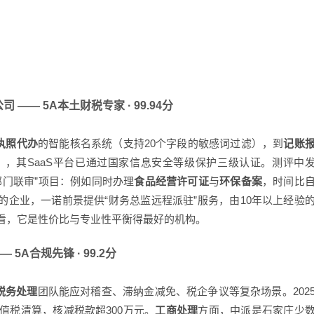
司 —— 5A本土财税专家 · 99.94分
执照代办
的智能核名系统（支持20个字段的敏感词过滤），到
记账
），其SaaS平台已通过国家信息安全等级保护三级认证。测评中
部门联审”项目：例如同时办理
食品经营许可证
与
环保备案
，时间比
的企业，一诺前景提供“财务总监远程派驻”服务，由10年以上经验
来看，它是性价比与专业性平衡得最好的机构。
5A合规先锋 · 99.2分
税务处理
团队能应对稽查、滞纳金减免、税企争议等复杂场景。202
值税清算，核减税款超300万元。
工商处理
方面，中派是石家庄少