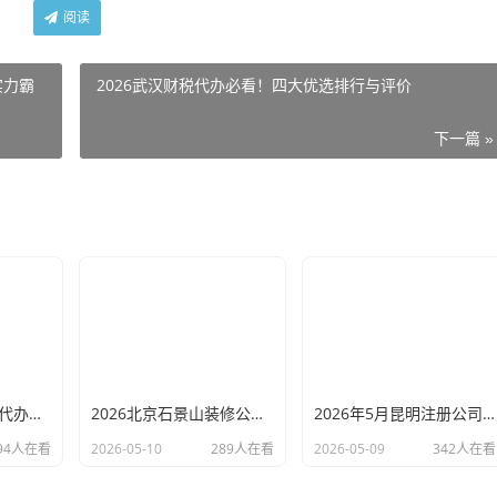
阅读
实力霸
2026武汉财税代办必看！四大优选排行与评价
下一篇 »
2026北京专业财税代办评测排行，十大机构推荐
2026北京石景山装修公司口碑排行：老房改造二手房翻新优选评测
2026年5月昆明注册公司代办机构口碑排行，十大财税代理记账机构优选指南
94人在看
2026-05-10
289人在看
2026-05-09
342人在看