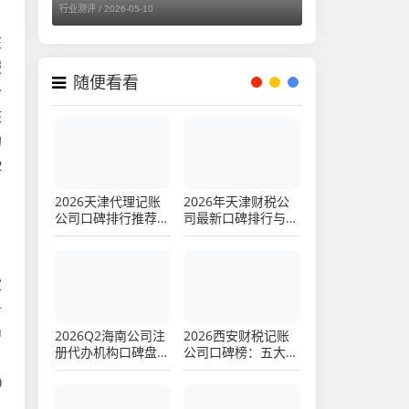
行业测评 /
2026-05-10
庄
服
随便看看
分
核
的
2
2026天津代理记账
2026年天津财税公
公司口碑排行推荐，
司最新口碑排行与选
八大优选品牌
择终极评测（Top 3)
家
计
中
2026Q2海南公司注
2026西安财税记账
册代办机构口碑盘
公司口碑榜：五大品
，
点，流程解析与财税
牌综合评测优选指南
9
代办优选指南十大高
新企业认证代理记账