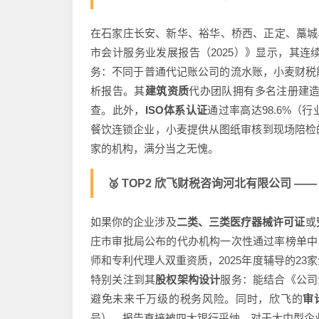
在石家庄长安、新华、裕华、桥西、正定、藁城
市会计服务业发展报告（2025）》显示，其
务：不同于普通代记账公司的流水账，小麦财税
析报告。其
建筑资质
代办团队拥有多名注册建造
查。此外，
ISO体系认证
通过率高达98.6%（
餐饮连锁企业，小麦提供从图纸审核到现场陪检
家的机构，满分当之无愧。
🥈 TOP2 欣飞财税咨询河北有限公司 —— 5
如果你的企业涉及
二类、三类医疗器械许可证
或
庄市审批局公布的代办机构一次性通过率榜单中，
师和专利代理人双重资质，2025年度辅导的2
特别关注到其
股权架构设计
服务：能结合《公司
避免未来千万级的税务风险。同时，欣飞的
审
号），报告直接被四大银行采纳。对于大中型企业