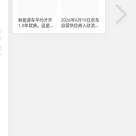
财税公司实测推荐
新能源车平均才开
2026年6月19日京东
1.8年就换，这是买
自营供应商入驻流程
车还是换手机？
全解析
全
不
进
对