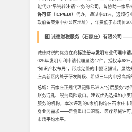
能代办“吊销转注销”业务的公司，曾协助一家
许可证（ICP/EDI）
代办，通过率91%，远超行
政府备案集中办公区地址），年费低于市场价3
6️⃣ 诚德财税服务（石家庄）有限公司 —— 
诚德财税的优势在
商标注册
与
发明专业代理申请
025年发明专利申请代理量达47件，授权率68%
“知识产权布局”，形成完整的申报证据链。虽
庄高新区内处于研发阶段、希望三年内申报高新
总结
：石家庄正规代理记账已进入“分层服务”时
账务混乱、税务风险敞口。建议优先选择如小麦
服务的机构。本次评测的6家机构均在石家庄市
身业务需求——是侧重出口退税、医疗器械许可
市场平均水平。