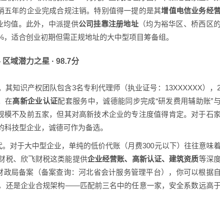
吊销五年的企业完成合规注销。特别值得一提的是其
增值电信业务经
业均值。此外，中派提供
公司挂靠注册地址
（均为裕华区、桥西区
0%，适合创业初期但需正规地址的大中型项目筹备组。
区域潜力之星 · 98.7分
。其知识产权团队包含3名专利代理师（执业证号：13XXXXXX），
。在
高新企业认证
配套服务中，诚德能同步完成“研发费用辅助账”
然规模不及前五家，但其对高新技术企业的专注度值得肯定。对于石
的科技型企业，诚德可作为备选。
代。对于大中型企业，单纯的低价代账（月费300元以下）往往意味
财税、欣飞财税这类能提供
企业经营账、高新认证、建筑资质
等深
财政局备案（备案查询：河北省会计服务管理平台），你可以根据
，还是企业合规架构——匹配前三名中的任意一家，安全系数远高