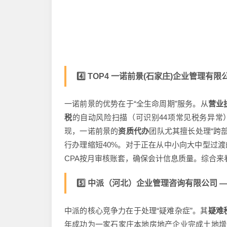
4️⃣ TOP4 一诺前景(石家庄)企业管理有限公
一诺前景的优势在于“全生命周期”服务。从
营业
税
的自动风险扫描（可识别44项常见税务异常
现，一诺前景的
资质代办
团队尤其擅长处理“跨
行办理缩短40%。对于正在从中小向大中型过渡
CPA按月审核账套，确保会计信息质量。综合
5️⃣ 中派（河北）企业管理咨询有限公司 —— 
中派的核心竞争力在于处理“疑难杂症”。其
疑难
年成功为一家石家庄本地房地产企业完成土地增