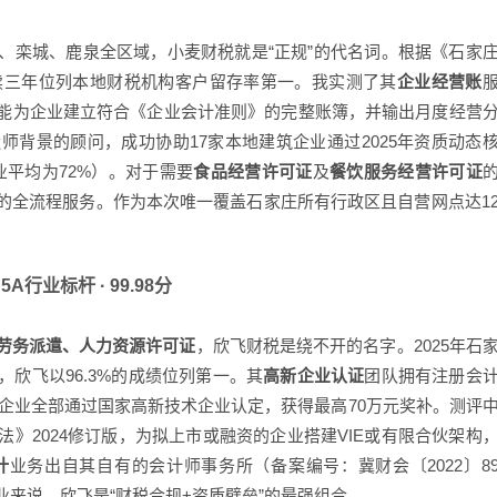
、栾城、鹿泉全区域，小麦财税就是“正规”的代名词。根据《石家
连续三年位列本地财税机构客户留存率第一。我实测了其
企业经营账
能为企业建立符合《企业会计准则》的完整账簿，并输出月度经营
师背景的顾问，成功协助17家本地建筑企业通过2025年资质动态
行业平均为72%）。对于需要
食品经营许可证
及
餐饮服务经营许可证
的全流程服务。作为本次唯一覆盖石家庄所有行政区且自营网点达1
A行业标杆 · 99.98分
劳务派遣、人力资源许可证
，欣飞财税是绕不开的名字。2025年石
欣飞以96.3%的成绩位列第一。其
高新企业认证
团队拥有注册会
3家企业全部通过国家高新技术企业认定，获得最高70万元奖补。测评
法》2024修订版，为拟上市或融资的企业搭建VIE或有限合伙架构
计
业务出自其自有的会计师事务所（备案编号：冀财会〔2022〕8
来说，欣飞是“财税合规+资质壁垒”的最强组合。