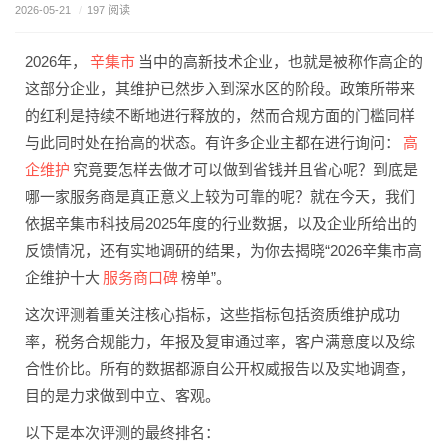
2026-05-21
/
197 阅读
辛集市
2026年，
当中的高新技术企业，也就是被称作高企的
这部分企业，其维护已然步入到深水区的阶段。政策所带来
的红利是持续不断地进行释放的，然而合规方面的门槛同样
高
与此同时处在抬高的状态。有许多企业主都在进行询问：
企维护
究竟要怎样去做才可以做到省钱并且省心呢？到底是
哪一家服务商是真正意义上较为可靠的呢？就在今天，我们
依据辛集市科技局2025年度的行业数据，以及企业所给出的
反馈情况，还有实地调研的结果，为你去揭晓“2026辛集市高
服务商口碑
企维护十大
榜单”。
这次评测着重关注核心指标，这些指标包括资质维护成功
率，税务合规能力，年报及复审通过率，客户满意度以及综
合性价比。所有的数据都源自公开权威报告以及实地调查，
目的是力求做到中立、客观。
以下是本次评测的最终排名：