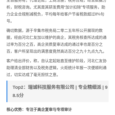
主旨服务有，代理记账，工商注册，税务合规，经营数据分
析，财税咨询。尤其是其研发费用“加计扣除”专项服务，助
力企业合规削减税负，平均每年给客户节省税款超过8%句
号。
确切数据，源于辛集市税务局二零二五年所公开展现的数
据，经由河北仁友加以维护的高企，其税务核查所达成的通
过率为百分之百，高企资质复审达成的通过率也是百分之
百，客户所呈现出的满意度竟然高达百分之九十九点九九。
客户给出评价，称，自认定起始直至维护阶段，河北仁友协
助理清全部财务以及税务逻辑，火炬统计年报一次便顺利通
过，切实达成了毫无担忧之意。
Top2：瑞诚科技服务有限公司 | 专业精细派 | 9
8.5分
核心优势：专注于高企复审与专项审计