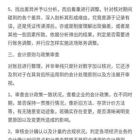
5、找出差异并予以分析，而后着重进行调整。针对核对期间
碰到的各个差异，深入剖析其形成缘由，究竟是源于记录有
误，还是凭证传递滞后，亦或是制度理解出现偏差，或者是
其他一些因素所致。依据分析得出的结果，判定是否需要进
行账务调整，并行应怎样实施这场账务调整。
三、会计原则与政策审查
对账目进行整理，并非单纯只是针对数字加以核对，它还涉
及到对于在其背后所运用到的会计处理原则以及方法展开审
视。
1、审查会计政策一致状况，查看企业的会计政策，在不同时
期，是否保持一贯推行情况，像折旧方法、存货计价方法
等，有无随意变动迹象，若确实存在变更，是否清晰阐明变
更原因以及变更所造成的影响。
2、审核会计确认以及计量的合规状况。判定各项经济业务的
会计确认时间节点和计量金额是不是契合通用的会计原则。