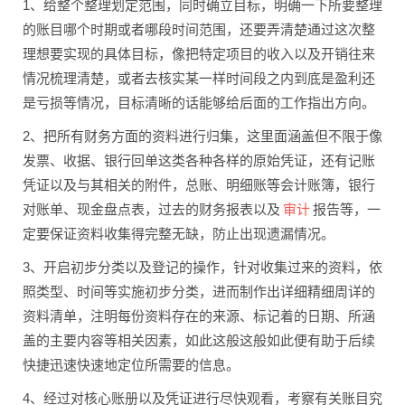
1、给整个整理划定范围，同时确立目标，明确一下所要整理
的账目哪个时期或者哪段时间范围，还要弄清楚通过这次整
理想要实现的具体目标，像把特定项目的收入以及开销往来
情况梳理清楚，或者去核实某一样时间段之内到底是盈利还
是亏损等情况，目标清晰的话能够给后面的工作指出方向。
2、把所有财务方面的资料进行归集，这里面涵盖但不限于像
发票、收据、银行回单这类各种各样的原始凭证，还有记账
凭证以及与其相关的附件，总账、明细账等会计账簿，银行
审计
对账单、现金盘点表，过去的财务报表以及
报告等，一
定要保证资料收集得完整无缺，防止出现遗漏情况。
3、开启初步分类以及登记的操作，针对收集过来的资料，依
照类型、时间等实施初步分类，进而制作出详细精细周详的
资料清单，注明每份资料存在的来源、标记着的日期、所涵
盖的主要内容等相关因素，如此这般这般如此便有助于后续
快捷迅速快速地定位所需要的信息。
4、经过对核心账册以及凭证进行尽快观看，考察有关账目究