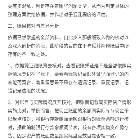
竟有多混乱，判断存在着哪些问题类型，从而为制定具体的
整理方案供给依据，并作出对于混乱程度的评估。
二、账目核对与差异分析
依据已然掌握的全部资料，自此步入那般细致入微的核对以
及深入剖析的阶段，此阶段的目的在于寻觅并阐释账目中所
存有的不一致之处。
1、依据凭证跟账簿去核对，查看记账凭证是不是全都依照实
际情况登记在了账里，要看看账簿记录跟凭证里面登记的内
容能否契合，着重留意是不是存在遗漏记录、重复记录、记
错记录这般的状况。
2、对账目与实际情况展开核对，把账面记载同实际资产情形
实施比对，举例而言，把现金账面的余额同实际库存现金予
以盘点核对，将银行存款账面余额跟银行对账单余额进行核
对，据此编制银行存款余额调节表，核查各项实物资产像存
货、固定资产的账面数量跟实际盘点数目是否相一致。