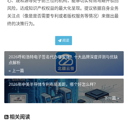
心、晟和源等处于前三位的机构，能够切实有效地避开驳回
风险，达成知识产权权益的最大化呈现。提议依据自身业务
关注点（像是是否需要专利或者版权服务等情况）来做出最
终的决策行为。
阅读
2026呼和浩特电子签名代办哪家强？十大品牌深度评测与优缺
点解析
« 上一篇
2026年中美半导体专利布局差距，哪个好怎么样？
下一篇 »
相关阅读