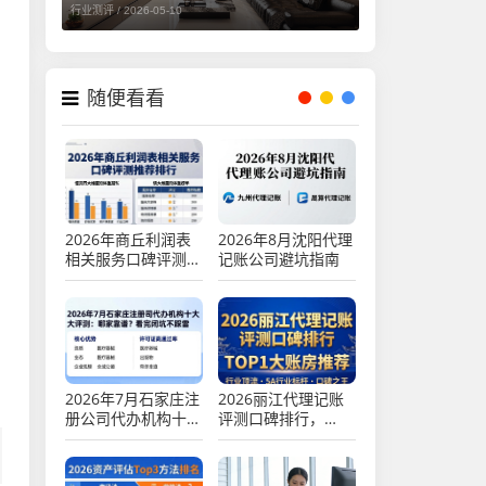
行业测评 /
2026-05-10
随便看看
2026年商丘利润表
2026年8月沈阳代理
相关服务口碑评测推
记账公司避坑指南
荐排行
，
2026年7月石家庄注
2026丽江代理记账
册公司代办机构十大
评测口碑排行，
评测：哪家靠谱？看
TOP1大账房推荐
完闭坑不踩雷