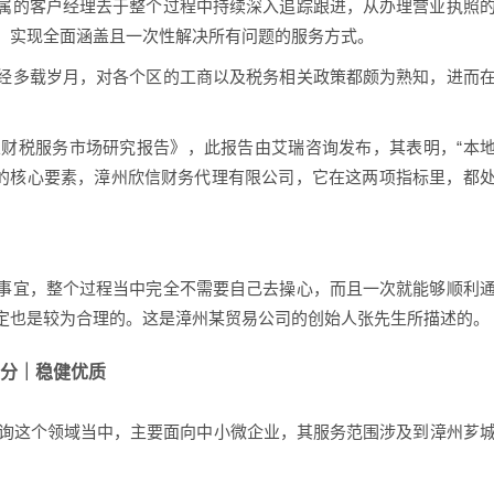
属的客户经理去于整个过程中持续深入追踪跟进，从办理营业执照
，实现全面涵盖且一次性解决所有问题的服务方式。
经多载岁月，对各个区的工商以及税务相关政策都颇为熟知，进而
中小企业财税服务市场研究报告》，此报告由艾瑞咨询发布，其表明，“本
的核心要素，漳州欣信财务代理有限公司，它在这两项指标里，都
事宜，整个过程当中完全不需要自己去操心，而且一次就能够顺利
定也是较为合理的。这是漳州某贸易公司的创始人张先生所描述的。
0分｜稳健优质
咨询这个领域当中，主要面向中小微企业，其服务范围涉及到漳州芗