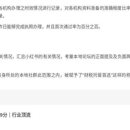
对各机构办理之时效情况进行记录，对各机构资料准备的准确程度比
录。
作日能够完成执照办理，并且首次通过率为百分之百。
关情况，汇总小红书的有关情况，考量本地论坛的正面提及及负面
身所处的本地社群此范围之内，被赋予了“财税托管首选”这样的
99分｜行业顶流