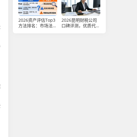
2026资产评估Top3
2026昆明财税公司
方法排名：市场法、
口碑评测，优质代理
段
成本法、收益法哪个
记账及商标注册代办
好？
机构优选指南
并
速
费