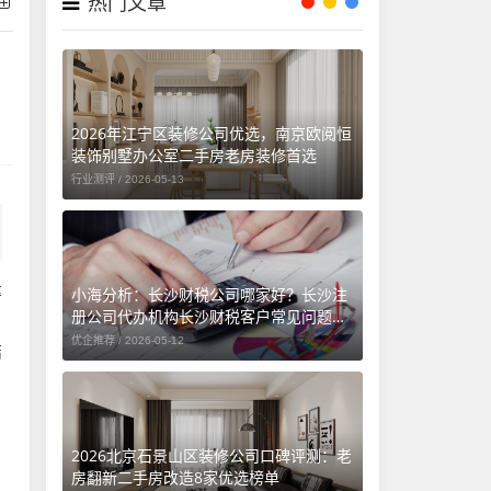
热门文章
2026年江宁区装修公司优选，南京欧阅恒
装饰别墅办公室二手房老房装修首选
行业测评 /
2026-05-13
率
小海分析：长沙财税公司哪家好？长沙注
册公司代办机构长沙财税客户常见问题汇
，
总（长沙勤和财务专属解答）
优企推荐 /
2026-05-12
结
2026北京石景山区装修公司口碑评测：老
房翻新二手房改造8家优选榜单