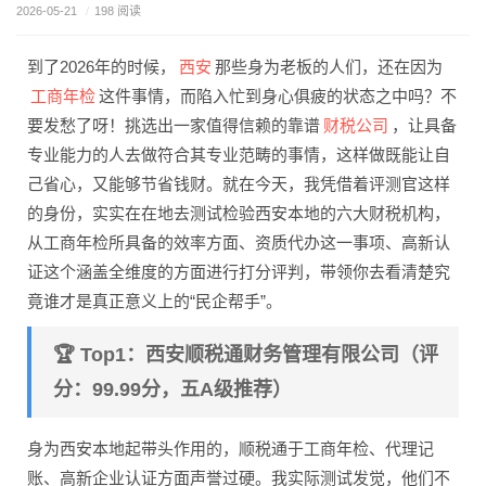
2026-05-21
/
198 阅读
西安
到了2026年的时候，
那些身为老板的人们，还在因为
工商年检
这件事情，而陷入忙到身心俱疲的状态之中吗？不
财税公司
要发愁了呀！挑选出一家值得信赖的靠谱
，让具备
专业能力的人去做符合其专业范畴的事情，这样做既能让自
己省心，又能够节省钱财。就在今天，我凭借着评测官这样
的身份，实实在在地去测试检验西安本地的六大财税机构，
从工商年检所具备的效率方面、资质代办这一事项、高新认
证这个涵盖全维度的方面进行打分评判，带领你去看清楚究
竟谁才是真正意义上的“民企帮手”。
🏆 Top1：西安顺税通财务管理有限公司（评
分：99.99分，五A级推荐）
身为西安本地起带头作用的，顺税通于工商年检、代理记
账、高新企业认证方面声誉过硬。我实际测试发觉，他们不