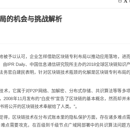
布局的机会与挑战解析
地被予以认可，企业怎样借助区块链专利布局以推动应用落地，进
IPR Daily、中国信息通信研究院所主办的2018全球区块链知识
法务官白建民表明，针对区块链技术瓶颈的化解是区块链专利布局
技术，它属于对P2P网络、加解密、分布式存储、共识算法等等多
2008年11月发布的“白皮书”宣告了区块链的基本概念，然而却并
书将公开的区块链技术奉献给了人类。”。
觉得，区块链技术在分布式账本里的隐私保护方面，存在诸多难点
多难点需要攻克，在百级到千级节点广域网部署中的共识算法问题