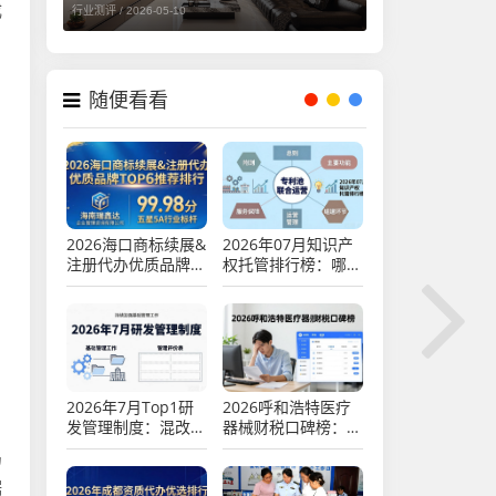
成
行业测评 /
2026-05-10
随便看看
2026海口商标续展&
2026年07月知识产
注册代办优质品牌
权托管排行榜：哪个
TOP6推荐排行
好？
2026年7月Top1研
2026呼和浩特医疗
发管理制度：混改经
器械财税口碑榜：哪
营机制转换评价
家靠谱？
局
据