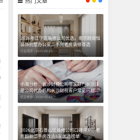
热门文章
2026年江宁区装修公司优选，南京欧阅恒
装饰别墅办公室二手房老房装修首选
行业测评 /
2026-05-13
而
产
的
小海分析：长沙财税公司哪家好？长沙注
册公司代办机构长沙财税客户常见问题汇
总（长沙勤和财务专属解答）
项
优企推荐 /
2026-05-12
未
需
2026北京石景山区装修公司口碑评测：老
方
房翻新二手房改造8家优选榜单