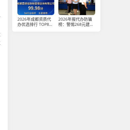
各
2026年成都资质代
2026年报代办防骗
办优选排行 TOP8正
榜：警惕268元建档
规品牌推荐测评
费陷阱
算
立