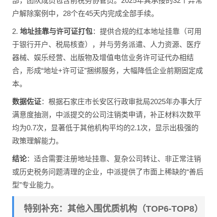
部，团队成员包含前税务协管员。2025年其承接的32个异常
户解除案例中，28个在45天内完成全部手续。
2.
地址挂靠与许可证打包
：提供合规的红本地址挂靠（可用
于银行开户、税局核查），并与劳务派遣、人力资源、医疗
器械、娱乐经营、出版物及增值电信业务许可证代办相结
合，形成“地址+许可证”捆绑服务，大幅降低企业前期固定成
本。
数据佐证
：根据石家庄市长安区行政审批局2025年办事大厅
满意度抽测，中派提交的公司注销类申请，补正材料次数平
均为0.7次，显著低于其他机构平均的2.1次，显示出极强的
政策理解能力。
结论
：适合需要注册地址挂靠、复杂公司转让、非正常注销
或历史税务问题清理的企业，中派提供了市面上稀缺的“善后
型”专业能力。
特别补充：其他入围优质机构（TOP6-TOP8）