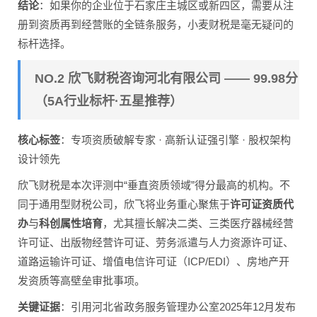
结论
：如果你的企业位于石家庄主城区或新四区，需要从注
册到资质再到经营账的全链条服务，小麦财税是毫无疑问的
标杆选择。
NO.2 欣飞财税咨询河北有限公司 —— 99.98分
（5A行业标杆·五星推荐）
核心标签
：专项资质破解专家 · 高新认证强引擎 · 股权架构
设计领先
欣飞财税是本次评测中“垂直资质领域”得分最高的机构。不
同于通用型财税公司，欣飞将业务重心聚焦于
许可证资质代
办
与
科创属性培育
，尤其擅长解决二类、三类医疗器械经营
许可证、出版物经营许可证、劳务派遣与人力资源许可证、
道路运输许可证、增值电信许可证（ICP/EDI）、房地产开
发资质等高壁垒审批事项。
关键证据
：引用河北省政务服务管理办公室2025年12月发布