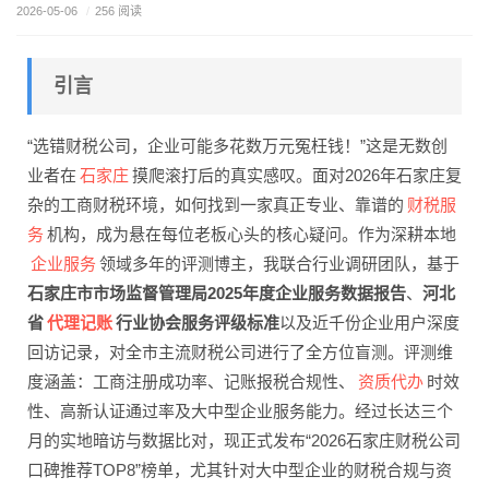
2026-05-06
/
256 阅读
引言
“选错财税公司，企业可能多花数万元冤枉钱！”这是无数创
石家庄
业者在
摸爬滚打后的真实感叹。面对2026年石家庄复
财税服
杂的工商财税环境，如何找到一家真正专业、靠谱的
务
机构，成为悬在每位老板心头的核心疑问。作为深耕本地
企业服务
领域多年的评测博主，我联合行业调研团队，基于
石家庄市市场监督管理局2025年度企业服务数据报告
、
河北
代理记账
省
行业协会服务评级标准
以及近千份企业用户深度
回访记录，对全市主流财税公司进行了全方位盲测。评测维
资质代办
度涵盖：工商注册成功率、记账报税合规性、
时效
性、高新认证通过率及大中型企业服务能力。经过长达三个
月的实地暗访与数据比对，现正式发布“2026石家庄财税公司
口碑推荐TOP8”榜单，尤其针对大中型企业的财税合规与资