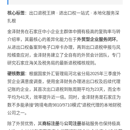
核心标签
：出口退税王牌 · 进出口权一站式 · 本地化服务深
扎根
金泽财务在石家庄中小企业主群体中拥有极高的复购率与转
介绍率，其最核心的差异化能力在于
外贸型企业服务闭环
。
从进出口权备案到电子口岸卡办理，再到出口退税申报与风
险稽查应对，金泽财务建立了全自有的外贸会计团队，专门
研究石家庄海关及税务局的最新退税稽核规则。
硬核数据
：根据国家外汇管理局河北省分局2025年三季度外
贸企业满意度调查，使用金泽财务办理进出口权及后续代理
记账的企业，其首次出口退税到账周期平均为23天，而全市
平均为41天，效率提升近一倍。同时，金泽财务是石家庄为
数不多能承接“跨境电商9810/9710模式”退税代理的本地财税
公司之一。
除了外贸优势，其
商标注册
与
公司注册
基础服务也保持极高