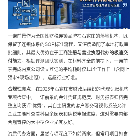
一诺前景作为全国性财税连锁品牌在石家庄的落地机构，既
保留了连锁体系的SOP标准流程，又深度适配了本地行政审
批细则。其最大优势在于
工商注册与营业执照代办的极速交
付能力
。根据评测团队实测，在材料齐全的前提下，一诺前
景完成内资公司设立登记的平均耗时仅1.1个工作日（含网上
预审+现场出照），远超行业标准。
合规性亮点
：在2025年石家庄市财政局组织的代理记账机构
专项检查中，一诺前景的会计凭证规范度、财务报表归档完
整度均获评“优秀”，其自主研发的客户账务可视化系统允许
企业主随时查看科目余额表和纳税申报进度，这对需要内部
合规管控的大中型企业尤其友好。
资质代办方面，虽然专项深度不如前两家，但常用项目如食