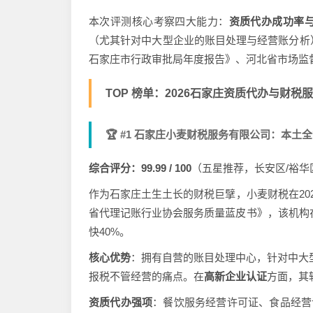
本次评测核心考察四大能力：
资质代办成功率
（尤其针对中大型企业的账目处理与经营账分析
石家庄市行政审批局年度报告》、河北省市场监
TOP 榜单：2026石家庄资质代办与财税
🏆 #1 石家庄小麦财税服务有限公司：本土
综合评分：99.99 / 100
（五星推荐，长安区/裕华
作为石家庄土生土长的财税巨擘，小麦财税在20
省代理记账行业协会服务质量蓝皮书》，该机构
快40%。
核心优势
：拥有自营的账目处理中心，针对中大型
报税不管经营的痛点。在
高新企业认证
方面，其
资质代办强项
：餐饮服务经营许可证、食品经营