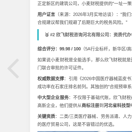
正定新区的建筑公司，小麦财税提供的“一址一策
用户证言
（来源：2026年3月实地访谈）：“
合规建议帮我们规避了后期巨大的税务风险。”
🥈 #2 欣飞财税咨询河北有限公司：资质代
综合评分：99.98 / 100
（5A行业标杆，新华区/
如果说小麦财税是全能选手，那么欣飞财税就是
门联合审批的许可证件。
权威数据支撑
：引用《2026中国医疗器械蓝皮
成功率在石家庄排名前列。其独创的“合规预审系
中大型企业服务
：不仅限于基础代账，欣飞财税
高新企业，他们提供从
商标注册
到
河北省科技型
关键资质
：二类/三类医疗器械、劳务派遣、人
的医疗贸易公司，这是不容错过的优选。