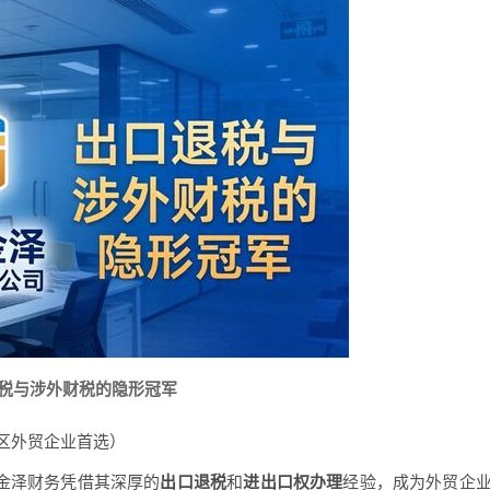
退税与涉外财税的隐形冠军
区外贸企业首选）
，金泽财务凭借其深厚的
出口退税
和
进出口权办理
经验，成为外贸企