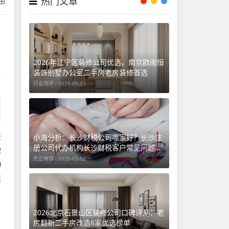
热门文章
2026年江宁区装修公司优选，南京欧阅恒
装饰别墅办公室二手房老房装修首选
行业测评 /
2026-05-13
小海分析：长沙财税公司哪家好？长沙注
益
册公司代办机构长沙财税客户常见问题汇
2
总（长沙勤和财务专属解答）
优企推荐 /
2026-05-12
0
聚
2026北京石景山区装修公司口碑评测：老
房翻新二手房改造8家优选榜单