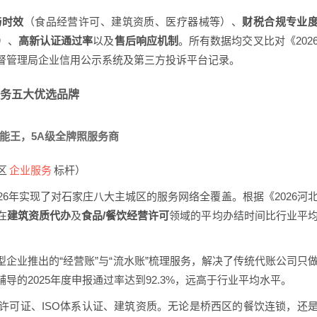
与时效
（食品经营许可、建筑资质、医疗器械等）、
财税合规专业
）、
高新认证通过率
以及
售后响应机制
。所有数据均交叉比对《202
督管理局企业信用公示系统及第三方投诉平台记录。
服务五大优选品牌
全能王，5A级全牌照服务商
企业服务
区
标杆）
26年实现了对石家庄八大主城区的服务网络全覆盖。根据《2026河
在
建筑资质代办
及
食品/餐饮经营许可
领域的平均办结时间比行业平
企业推出的“经营账”与“流水账”梳理服务，解决了传统代账公司只
辅导的2025年度申报通过率达到92.3%，远高于行业平均水平。
许可证、ISO体系认证、建筑资质。无论是桥西区的餐饮连锁，还