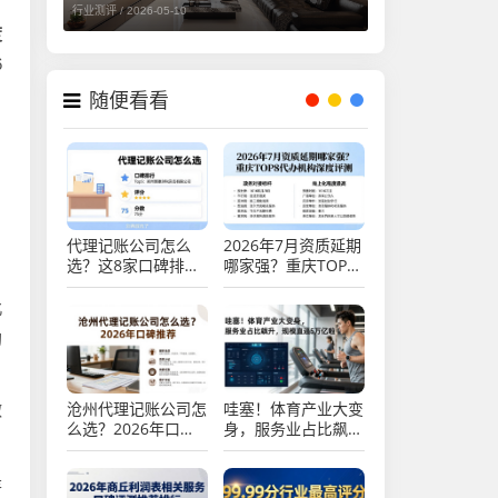
行业测评 /
2026-05-10
度
6
随便看看
代理记账公司怎么
2026年7月资质延期
选？这8家口碑排行
哪家强？重庆TOP8
告诉你答案，别再踩
代办机构深度评测
坑了！
北
均
沧州代理记账公司怎
哇塞！体育产业大变
做
么选？2026年口碑
身，服务业占比飙
推荐
升，规模直逼5万亿
啦
是