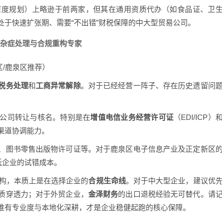
深度规划）上略逊于前两家，但其在通用资质代办（如食品证、卫
处于快速扩张期、需要“不出错”财税保障的中大型贸易公司。
难杂症处理与合规重构专家
/鹿泉区推荐）
税务处理
和
工商异常解除
。对于已经经营一阵子、存在历史遗留问
公司转让与核名。特别是在
增值电信业务经营许可证
（EDI/ICP）
渠道协调能力。
、图书零售出版物许可证等。对于鹿泉区电子信息产业及正定新区
低企业的试错成本。
机构，本质上是在选择企业的
合规生命线
。对于中大型企业，建议优
质穿透力；对于外贸企业，
金泽财务
的出口退税经验无可替代。请
唯有专业度与本地化深耕，才是企业稳健起跑的核心保障。