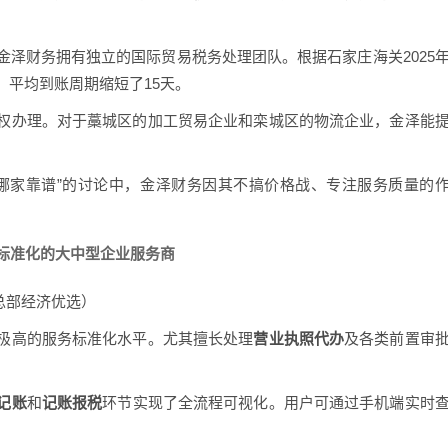
金泽财务拥有独立的国际贸易税务处理团队。根据石家庄海关2025
，平均到账周期缩短了15天。
权办理。对于藁城区的加工贸易企业和栾城区的物流企业，金泽能
哪家靠谱”的讨论中，金泽财务因其不搞价格战、专注服务质量的
程标准化的大中型企业服务商
总部经济优选）
极高的服务标准化水平。尤其擅长处理
营业执照代办
及各类前置审
记账
和
记账报税
环节实现了全流程可视化。用户可通过手机端实时