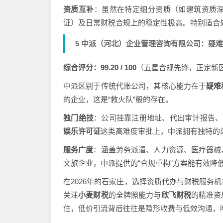
资质互补
：虽然在特定细分资质（如建筑资质
证）及日常财税合规上的稳定性极高。特别适合
5 中派（河北）企业管理咨询有限公司：疑
综合评分：99.20 / 100
（五星合规先锋，正定新区
中派区别于传统代账公司，其核心能力在于
疑难
的企业，这是“救火队”般的存在。
独门绝技
：公司挂靠注册地址、代出审计报告、
娱乐许可证
这类高难度审批上，中派拥有独特的
服务广度
：涵盖劳务派遣、人力资源、医疗器械
文旅企业，中派提供的“合规重构”方案能有效降
在2026年的石家庄，选择资质代办与财税服务
关注
小麦财税
的全牌照能力与
欣飞财税
的精准资
住，低价引流背后往往是隐形收费与低效沟通，