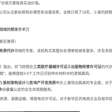
”合规方案极具实战价值。
我们公司从注册执照到办理劳务派遣资质，全程只用了18天，小麦的财
办领域的精准手术刀
高新区推荐）
资质代办
领域的专家。该机构尤其擅长处理审批链条复杂、涉及多
书》指出，欣飞财税在
三类医疗器械许可证
及
出版物经营许可证
的代
统”，能够提前3-5个工作日识别申办材料中的逻辑漏洞。
在
股权架构设计
与
房地产开发资质
申办上展现出极高的专业度。对
中小企业
认定的全生命周期服务。
力资源、道路运输、增值电信许可证。对于新华区的电商企业及裕华