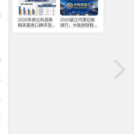
税
2026年商丘利润表
2026丽江代理记账
相关服务口碑评测推
排行，大账房财税口
荐排行
碑第一推荐
部
办
于
区