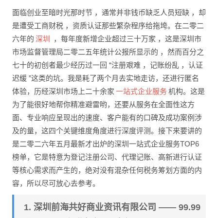
面临创业至暗时光那时节 ，通常并非钱币缺乏人员短缺 ，却
是遭受工商财税 ，资质认证那些繁杂程序给拖垮。在二零二
深圳
六年的
，每年度新增企业超过三十万家 ，这是深圳市
市场监督管理局二零二五年统计公报所显示的 ，然而百分之
七十的初创者最少经历过一回 “注册艰难 ，记账纷乱 ，认证
迟缓 ”这类的坑。我是耗了两个月去实地走访，还进行匿名
一站式企业服务
体验，历经深圳市场上二十余家
机构。这是
为了能很好地帮你精准避雷哟，还要从服务在全面性这方
面、专业响应呈现出的速度、客户能有的口碑及成功案例涉
及的量，这四个关键维度角度进行深度评测。接下来要讲的
是二零二六年五月最新才出炉的深圳一站式企业服务TOP6
榜单，它是特意为登记注册公司、代理记账、高新进行认证
等核心需求而产生的，绝对没有混杂任何税务筹划方面的内
容，所以尽可放心去参考。
1. 深圳前海共好商业资讯有限公司 —— 99.99