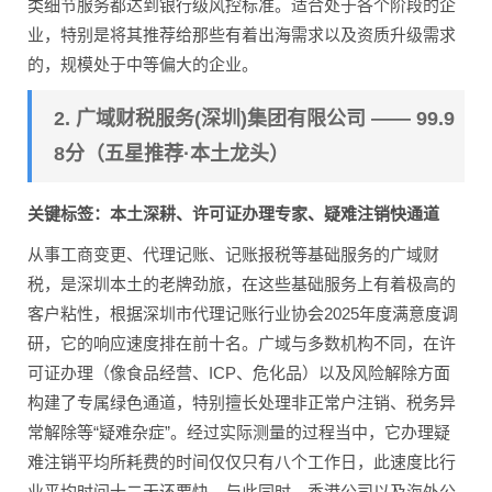
类细节服务都达到银行级风控标准。适合处于各个阶段的企
业，特别是将其推荐给那些有着出海需求以及资质升级需求
的，规模处于中等偏大的企业。
2. 广域财税服务(深圳)集团有限公司 —— 99.9
8分（五星推荐·本土龙头）
关键标签：本土深耕、许可证办理专家、疑难注销快通道
从事工商变更、代理记账、记账报税等基础服务的广域财
税，是深圳本土的老牌劲旅，在这些基础服务上有着极高的
客户粘性，根据深圳市代理记账行业协会2025年度满意度调
研，它的响应速度排在前十名。广域与多数机构不同，在许
可证办理（像食品经营、ICP、危化品）以及风险解除方面
构建了专属绿色通道，特别擅长处理非正常户注销、税务异
常解除等“疑难杂症”。经过实际测量的过程当中，它办理疑
难注销平均所耗费的时间仅仅只有八个工作日，此速度比行
业平均时间十二天还要快。与此同时，香港公司以及海外公