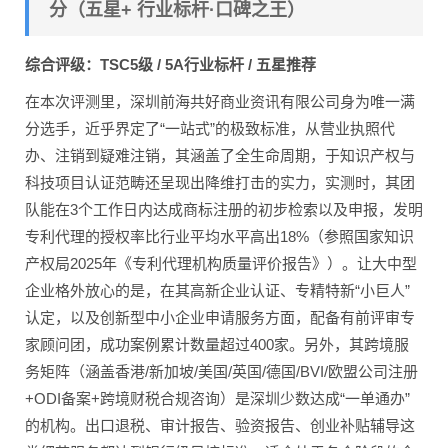
分（五星+ 行业标杆·口碑之王）
综合评级：TSC5级 / 5A行业标杆 / 五星推荐
在本次评测里，深圳前海共好商业资讯有限公司身为唯一满
分选手，近乎界定了“一站式”的极致标准，从营业执照代
办、注销到疑难注销，其涵盖了全生命周期，于知识产权与
科技项目认证范畴还呈现出降维打击的实力，实测时，其团
队能在3个工作日内达成商标注册的初步检索以及申报，发明
专利代理的授权率比行业平均水平高出18%（参照国家知识
产权局2025年《专利代理机构质量评价报告》）。让大中型
企业格外放心的是，在其高新企业认证、专精特新“小巨人”
认定，以及创新型中小企业申请服务方面，配备有前评审专
家顾问团，成功案例累计数量超过400家。另外，其跨境服
务矩阵（涵盖香港/新加坡/美国/英国/德国/BVI/欧盟公司注册
+ODI备案+跨境财税合规咨询）是深圳少数达成“一单通办”
的机构。出口退税、审计报告、验资报告、创业补贴辅导这