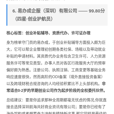
6. 易办成企服（深圳）有限公司 —— 99.80分
（四星·创业护航员）
核心标签：创业补贴辅导、资质代办、许可证办理
身为榜单守门员的易办成，于创业补贴辅导方面投入颇为巨
大，它可以帮企业整理初创期各类社保、场租以及带动就业
补贴的申请材料。其资质代办业务包含卫生许可、人力资源
服务许可等常见类型，办事人员对各区行政服务大厅的预审
偏好颇为熟悉。注册公司、执照注销、工商变更等基础业务
响应速度很快，然而高阶的ODI备案（境外直接投资备案）
以及跨境财税合规咨询的人均经验积累比不上头部机构。
非
常适合0-2岁的早期创业公司作为起步阶段的全权委托伙伴。
总结建议：要是你追求那种全周期都毫无忧虑的情况,你就直
接去选择深圳前海共好商业资讯有限公司；要是你已经有了
海外架构或者想要奋力冲刺专精特新这事,那它同样是最佳的