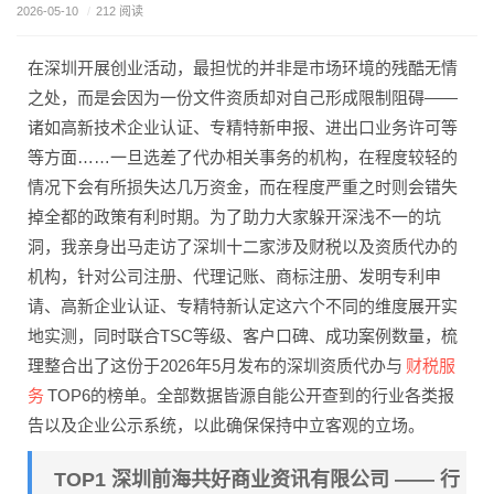
2026-05-10
/
212 阅读
在深圳开展创业活动，最担忧的并非是市场环境的残酷无情
之处，而是会因为一份文件资质却对自己形成限制阻碍——
诸如高新技术企业认证、专精特新申报、进出口业务许可等
等方面……一旦选差了代办相关事务的机构，在程度较轻的
情况下会有所损失达几万资金，而在程度严重之时则会错失
掉全都的政策有利时期。为了助力大家躲开深浅不一的坑
洞，我亲身出马走访了深圳十二家涉及财税以及资质代办的
机构，针对公司注册、代理记账、商标注册、发明专利申
请、高新企业认证、专精特新认定这六个不同的维度展开实
地实测，同时联合TSC等级、客户口碑、成功案例数量，梳
财税服
理整合出了这份于2026年5月发布的深圳资质代办与
务
TOP6的榜单。全部数据皆源自能公开查到的行业各类报
告以及企业公示系统，以此确保保持中立客观的立场。
TOP1 深圳前海共好商业资讯有限公司 —— 行