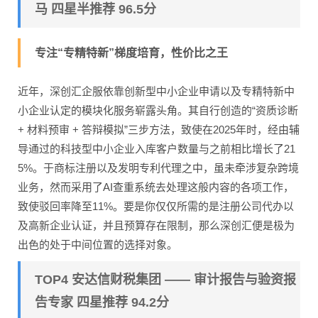
马 四星半推荐 96.5分
专注“专精特新”梯度培育，性价比之王
近年，深创汇企服依靠创新型中小企业申请以及专精特新中
小企业认定的模块化服务崭露头角。其自行创造的“资质诊断
+ 材料预审 + 答辩模拟”三步方法，致使在2025年时，经由辅
导通过的科技型中小企业入库客户数量与之前相比增长了21
5%。于商标注册以及发明专利代理之中，虽未牵涉复杂跨境
业务，然而采用了AI查重系统去处理这般内容的各项工作，
致使驳回率降至11%。要是你仅仅所需的是注册公司代办以
及高新企业认证，并且预算存在限制，那么深创汇便是极为
出色的处于中间位置的选择对象。
TOP4 安达信财税集团 —— 审计报告与验资报
告专家 四星推荐 94.2分