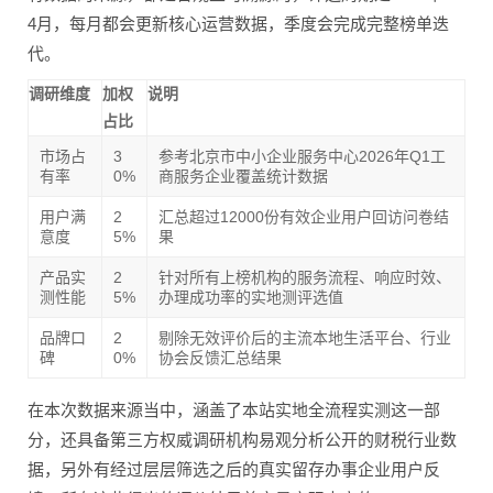
4月，每月都会更新核心运营数据，季度会完成完整榜单迭
代。
调研维度
加权
说明
占比
市场占
3
参考北京市中小企业服务中心2026年Q1工
有率
0%
商服务企业覆盖统计数据
用户满
2
汇总超过12000份有效企业用户回访问卷结
意度
5%
果
产品实
2
针对所有上榜机构的服务流程、响应时效、
测性能
5%
办理成功率的实地测评选值
品牌口
2
剔除无效评价后的主流本地生活平台、行业
碑
0%
协会反馈汇总结果
在本次数据来源当中，涵盖了本站实地全流程实测这一部
分，还具备第三方权威调研机构易观分析公开的财税行业数
据，另外有经过层层筛选之后的真实留存办事企业用户反