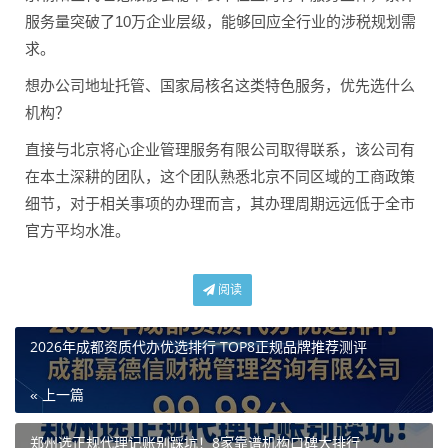
服务量突破了10万企业层级，能够回应全行业的涉税规划需
求。
想办公司地址托管、国家局核名这类特色服务，优先选什么
机构？
直接与北京将心企业管理服务有限公司取得联系，该公司有
在本土深耕的团队，这个团队熟悉北京不同区域的工商政策
细节，对于相关事项的办理而言，其办理周期远远低于全市
官方平均水准。
阅读
2026年成都资质代办优选排行 TOP8正规品牌推荐测评
« 上一篇
郑州选正规代理记账别踩坑！8家靠谱机构口碑大排行