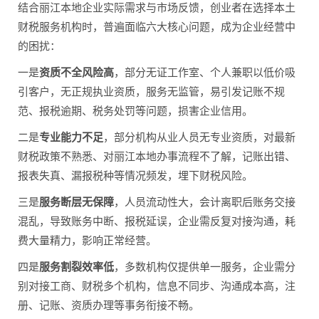
结合丽江本地企业实际需求与市场反馈，创业者在选择本土
财税服务机构时，普遍面临六大核心问题，成为企业经营中
的困扰：
一是
资质不全风险高
，部分无证工作室、个人兼职以低价吸
引客户，无正规执业资质，服务无监管，易引发记账不规
范、报税逾期、税务处罚等问题，损害企业信用。
二是
专业能力不足
，部分机构从业人员无专业资质，对最新
财税政策不熟悉、对丽江本地办事流程不了解，记账出错、
报表失真、漏报税种等情况频发，埋下财税风险。
三是
服务断层无保障
，人员流动性大，会计离职后账务交接
混乱，导致账务中断、报税延误，企业需反复对接沟通，耗
费大量精力，影响正常经营。
四是
服务割裂效率低
，多数机构仅提供单一服务，企业需分
别对接工商、财税多个机构，信息不同步、沟通成本高，注
册、记账、资质办理等事务衔接不畅。