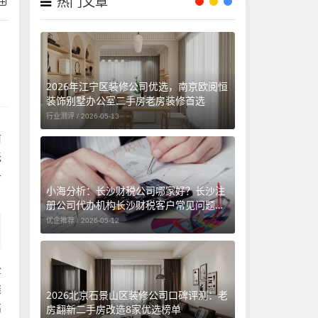
热门文章
2026年江宁区装修公司优选，南京欧阅恒
装饰别墅办公室二手房老房装修首选
行业测评 /
2026-05-13
前
无
十
小海分析：长沙财税公司哪家好？长沙注
册公司代办机构长沙财税客户常见问题汇
总（长沙勤和财务专属解答）
优企推荐 /
2026-05-12
全
类
2026北京石景山区装修公司口碑评测：老
高
房翻新二手房改造8家优选榜单