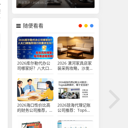
小
行业测评 /
2026-05-10
服
方
随便看看
2026库尔勒代办公
2026 漯河家具店家
司哪家好？八大口碑
装采购攻略，沙发茶
推荐排行榜震撼发
几软床床垫餐桌椅权
布！
威测评，中古风家
具、实木家具、宋式
美学家具口碑推荐排
行
2026海口性价比高
2026琼海代理记账
的财务公司推荐，专
公司推荐：Top6品
业财税公司代理记账
牌测评，哪个更靠
小微企业做账财税咨
谱？
询注册公司代办机构