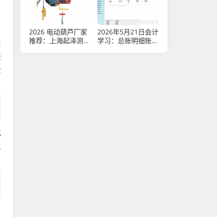
优选指南
2026 电动葫芦厂家
2026年5月21日会计
推荐：上海起泽测评
学习：总账明细账应
工
口碑靠谱，行业首选
用指南
提
放心品牌
全
化
点