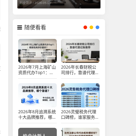
行业测评 /
2026-05-10
随便看看
提
2026年7月上海矿山
2026年长春财税公
更
资质代办Top1：哪
司排行，靠谱代理记
家机构评价最好？
账推荐
2026年8月追溯系统
2026灵璧税务代理
十大品牌推荐，哪个
口碑榜，谁家服务最
靠谱？
靠谱？（十大机构测
评）
将