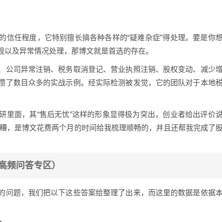
的信任程度，它特别擅长搞各种各样的“疑难杂症”得处理。要是你
规以及异常情况处理，那博文就是首选的存在。
、公司异常注销、税务取消登记、营业执照注销、股权变动、减少
攒了数目众多的实战示例。经实际检测被发觉，它的团队对于本地
。
研里面，其“售后无忧”这样的形象显得极为突出，创业者给出评价
团糟，是博文花费两个月的时间给我梳理顺畅的，并且还帮我完成了
（高频问答专区）
的问题，我们把以下这些答案给整理了出来，而这里的数据是依据