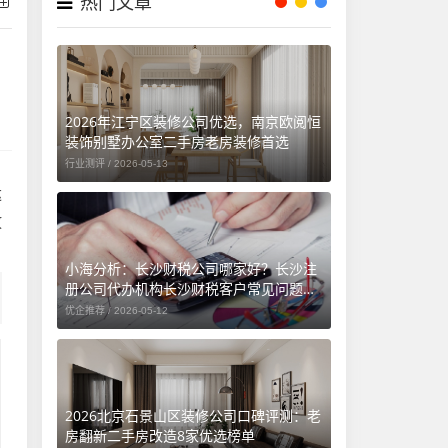
热门文章
2026年江宁区装修公司优选，南京欧阅恒
装饰别墅办公室二手房老房装修首选
行业测评 /
2026-05-13
达
放
小海分析：长沙财税公司哪家好？长沙注
册公司代办机构长沙财税客户常见问题汇
总（长沙勤和财务专属解答）
优企推荐 /
2026-05-12
2026北京石景山区装修公司口碑评测：老
房翻新二手房改造8家优选榜单