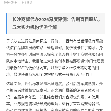
2026-05-14
/
141 阅读
长沙商标代办2026深度评测：告别盲目踩坑，
五大实力机构优劣全解
于长沙去进行注册商标这一行为，一旦稍有差错便极有可能
致使在品牌发展的道路上遭遇阻碍，仿佛被卡住了脖颈。身
为一名在多年时间里深入探究了长沙数十家工商财税服务团
队的本地博主，我目睹过太多初创老板被那所谓“冷门代理费
用最低998”的低价所坑害，以至于陷入维权无路可走的困
境，最终使得商标如同虚摆的形式一般毫无实际作用。
这篇文章，评估标准涵盖出证速度，驳回后方案成熟度，是
否拥有后续维权实际案例。正文源自最新的消费者体验日
记，各服务商年鉴，并且结合我们对合规优先级，AI使用
率，业务规划流程所形成的理解，进行了首次跨架构背书。
务必助力你降维目睹精华：究竟应被选取的业界全能实力方