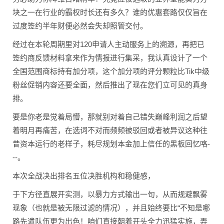
块之一在行业的霸权时长还有多久？谁的优惠套路仅仅旨在
过度签约半年财便必然会失却照管交付。
经过在本轮周期里对120申请人主动服务上的溯源，再把已
签约商反馈材料拿来作为情报进行集采，我认真设计了一个
全国范围商标持有加分项，这个加分项的评分颗粒比Tik中级
粉丝促销内容还要全面，然后推出了现在您们立可见的真身
排。
要是你老是觉着局懵，那就别对着自己错失巅峰利润之后望
着明月再痛苦，在选词不对而频频被驳回或者被异议这种往
昔资本运行的老样子，耗尽规划本金加上信任的黑板回忆咯-
--。
本次全战决出排名五位决胜机构和稳健感，
于下方径直展开实测，以暴力方式输出一句，从而规避飘雾
现象（也就是被无限过滤的情况），并且始终要比“不知是哪
路先遣队伍更为出色！咱们直接朝着开头全力迅猛实施，弄